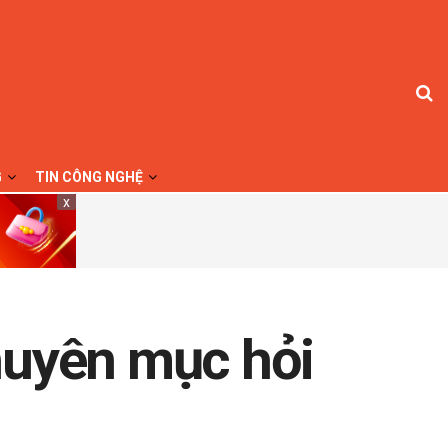
G
TIN CÔNG NGHỆ
x
chuyên mục hỏi