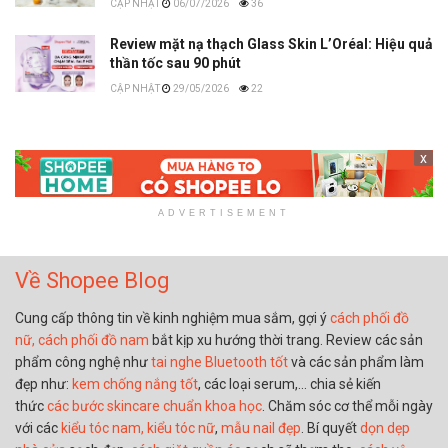
06/07/2026
36
Review mặt nạ thạch Glass Skin L’Oréal: Hiệu quả
thần tốc sau 90 phút
29/05/2026
22
x
ADVERTISEMENT
Về Shopee Blog
Cung cấp thông tin về kinh nghiệm mua sắm, gợi ý
cách phối đồ
nữ,
cách phối đồ nam
bắt kịp xu hướng thời trang. Review các sản
phẩm công nghệ như
tai nghe Bluetooth tốt
và các sản phẩm làm
đẹp như:
kem chống nắng tốt
, các loại serum,… chia sẻ kiến
thức
các bước skincare chuẩn khoa học
. Chăm sóc cơ thể mỗi ngày
với các
kiểu tóc nam,
kiểu tóc nữ
,
mẫu nail đẹp
. Bí quyết
dọn dẹp