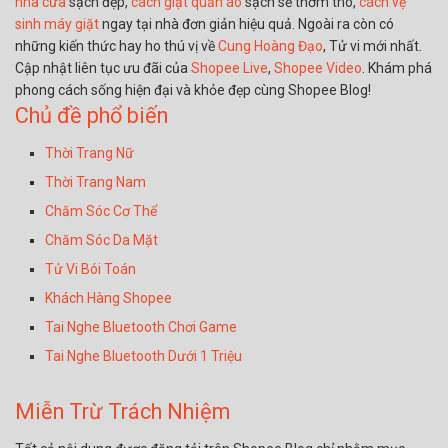
nhà cửa
sạch đẹp,
cách giặt quần áo
sạch sẽ thơm tho,
cách vệ
sinh máy giặt
ngay tại nhà đơn giản hiệu quả. Ngoài ra còn có
những kiến thức hay ho thú vị về
Cung Hoàng Đạo
, Tử vi mới nhất.
Cập nhật liên tục ưu đãi của
Shopee Live
,
Shopee Video
. Khám phá
phong cách sống hiện đại và khỏe đẹp cùng Shopee Blog!
Chủ đề phổ biến
Thời Trang Nữ
Thời Trang Nam
Chăm Sóc Cơ Thể
Chăm Sóc Da Mặt
Tử Vi Bói Toán
Khách Hàng Shopee
Tai Nghe Bluetooth Chơi Game
Tai Nghe Bluetooth Dưới 1 Triệu
Miễn Trừ Trách Nhiệm