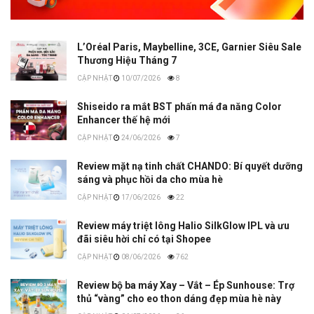
L’Oréal Paris, Maybelline, 3CE, Garnier Siêu Sale
Thương Hiệu Tháng 7
10/07/2026
8
Shiseido ra mắt BST phấn má đa năng Color
Enhancer thế hệ mới
24/06/2026
7
Review mặt nạ tinh chất CHANDO: Bí quyết dưỡng
sáng và phục hồi da cho mùa hè
17/06/2026
22
Review máy triệt lông Halio SilkGlow IPL và ưu
đãi siêu hời chỉ có tại Shopee
08/06/2026
762
Review bộ ba máy Xay – Vắt – Ép Sunhouse: Trợ
thủ “vàng” cho eo thon dáng đẹp mùa hè này