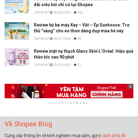
đãi siêu hời chỉ có tại Shopee
08/06/2026
762
Review bộ ba máy Xay – Vắt – Ép Sunhouse: Trợ
thủ “vàng” cho eo thon dáng đẹp mùa hè này
06/07/2026
36
Review mặt nạ thạch Glass Skin L’Oréal: Hiệu quả
thần tốc sau 90 phút
29/05/2026
22
x
ADVERTISEMENT
Về Shopee Blog
Cung cấp thông tin về kinh nghiệm mua sắm, gợi ý
cách phối đồ