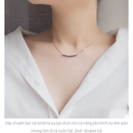
x
Dây chuyền bạc nữ smile là sự lựa chọn cho cô nàng yêu thích sự đơn giản
nhưng tinh tế và cuốn hút. (Ảnh: Shopee.vn)