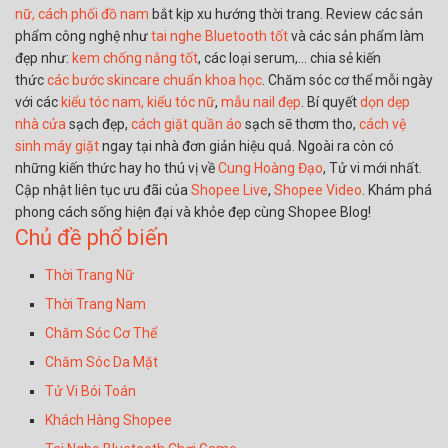
nữ,
cách phối đồ nam
bắt kịp xu hướng thời trang. Review các sản
phẩm công nghệ như
tai nghe Bluetooth tốt
và các sản phẩm làm
đẹp như:
kem chống nắng tốt
, các loại serum,… chia sẻ kiến
thức
các bước skincare chuẩn khoa học
. Chăm sóc cơ thể mỗi ngày
với các
kiểu tóc nam,
kiểu tóc nữ
,
mẫu nail đẹp
. Bí quyết
dọn dẹp
nhà cửa
sạch đẹp,
cách giặt quần áo
sạch sẽ thơm tho,
cách vệ
sinh máy giặt
ngay tại nhà đơn giản hiệu quả. Ngoài ra còn có
những kiến thức hay ho thú vị về
Cung Hoàng Đạo
, Tử vi mới nhất.
Cập nhật liên tục ưu đãi của
Shopee Live
,
Shopee Video
. Khám phá
phong cách sống hiện đại và khỏe đẹp cùng Shopee Blog!
Chủ đề phổ biến
Thời Trang Nữ
Thời Trang Nam
Chăm Sóc Cơ Thể
Chăm Sóc Da Mặt
Tử Vi Bói Toán
Khách Hàng Shopee