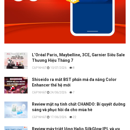
L’Oréal Paris, Maybelline, 3CE, Garnier Siêu Sale
Thương Hiệu Tháng 7
10/07/2026
8
Shiseido ra mắt BST phấn má đa năng Color
Enhancer thế hệ mới
24/06/2026
7
Review mặt nạ tinh chất CHANDO: Bí quyết dưỡng
sáng và phục hồi da cho mùa hè
17/06/2026
22
Review máy triệt lông Halio SilkGlow IPL và ưu