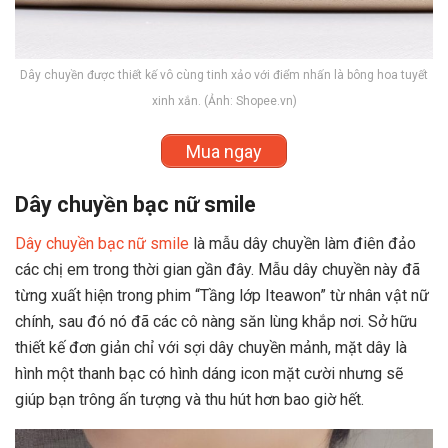
Dây chuyền được thiết kế vô cùng tinh xảo với điểm nhấn là bông hoa tuyết
xinh xắn. (Ảnh: Shopee.vn)
Mua ngay
Dây chuyền bạc nữ smile
Dây chuyền bạc nữ smile
là mẫu dây chuyền làm điên đảo
các chị em trong thời gian gần đây. Mẫu dây chuyền này đã
từng xuất hiện trong phim “Tầng lớp Iteawon” từ nhân vật nữ
chính, sau đó nó đã các cô nàng săn lùng khắp nơi. Sở hữu
thiết kế đơn giản chỉ với sợi dây chuyền mảnh, mặt dây là
hình một thanh bạc có hình dáng icon mặt cười nhưng sẽ
giúp bạn trông ấn tượng và thu hút hơn bao giờ hết.