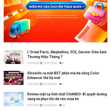
L’Oréal Paris, Maybelline, 3CE, Garnier Siêu Sale
Thương Hiệu Tháng 7
10/07/2026
8
Shiseido ra mắt BST phấn má đa năng Color
Enhancer thế hệ mới
24/06/2026
7
Review mặt nạ tinh chất CHANDO: Bí quyết dưỡng
sáng và phục hồi da cho mùa hè
17/06/2026
22