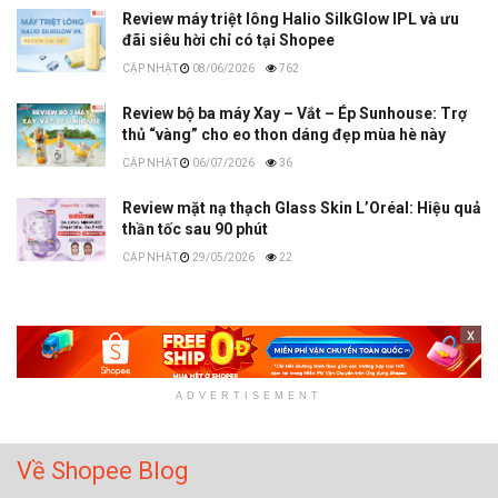
Review máy triệt lông Halio SilkGlow IPL và ưu
đãi siêu hời chỉ có tại Shopee
08/06/2026
762
Review bộ ba máy Xay – Vắt – Ép Sunhouse: Trợ
thủ “vàng” cho eo thon dáng đẹp mùa hè này
06/07/2026
36
Review mặt nạ thạch Glass Skin L’Oréal: Hiệu quả
thần tốc sau 90 phút
29/05/2026
22
x
ADVERTISEMENT
Về Shopee Blog