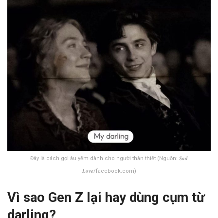
Đây là cách gọi âu yếm dành cho người thân thiết (Nguồn: 𝑺𝒂𝒅
𝑳𝒐𝒗𝒆/facebook.com)
Vì sao Gen Z lại hay dùng cụm từ
darling?