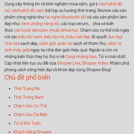
Cung cấp thông tin về kinh nghiệm mua sắm, gợi ý
cách phối đồ
nữ,
cách phối đồ nam
bắt kịp xu hướng thời trang. Review các sản
phẩm công nghệ như
tai nghe Bluetooth tốt
và các sản phẩm làm
đẹp như:
kem chống nắng tốt
, các loại serum,… chia sẻ kiến
thức
các bước skincare chuẩn khoa học
. Chăm sóc cơ thể mỗi ngày
với các
kiểu tóc nam,
kiểu tóc nữ
,
mẫu nail đẹp
. Bí quyết
dọn dẹp
nhà cửa
sạch đẹp,
cách giặt quần áo
sạch sẽ thơm tho,
cách vệ
sinh máy giặt
ngay tại nhà đơn giản hiệu quả. Ngoài ra còn có
những kiến thức hay ho thú vị về
Cung Hoàng Đạo
, Tử vi mới nhất.
Cập nhật liên tục ưu đãi của
Shopee Live
,
Shopee Video
. Khám phá
phong cách sống hiện đại và khỏe đẹp cùng Shopee Blog!
Chủ đề phổ biến
Thời Trang Nữ
Thời Trang Nam
Chăm Sóc Cơ Thể
Chăm Sóc Da Mặt
Tử Vi Bói Toán
Khách Hàng Shopee