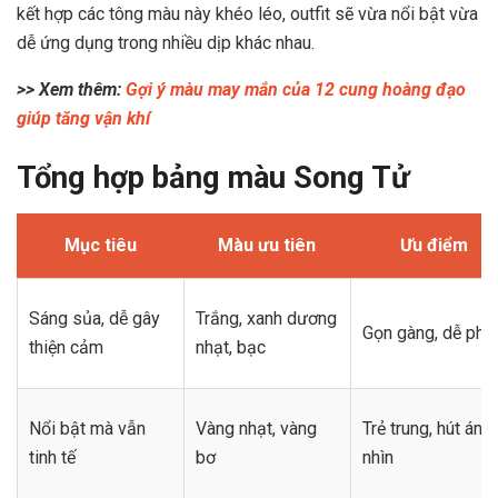
kết hợp các tông màu này khéo léo, outfit sẽ vừa nổi bật vừa
dễ ứng dụng trong nhiều dịp khác nhau.
>> Xem thêm:
Gợi ý màu may mắn của 12 cung hoàng đạo
giúp tăng vận khí
Tổng hợp bảng màu Song Tử
Mục tiêu
Màu ưu tiên
Ưu điểm
Sáng sủa, dễ gây
Trắng, xanh dương
Gọn gàng, dễ phố
thiện cảm
nhạt, bạc
Nổi bật mà vẫn
Vàng nhạt, vàng
Trẻ trung, hút ánh
tinh tế
bơ
nhìn