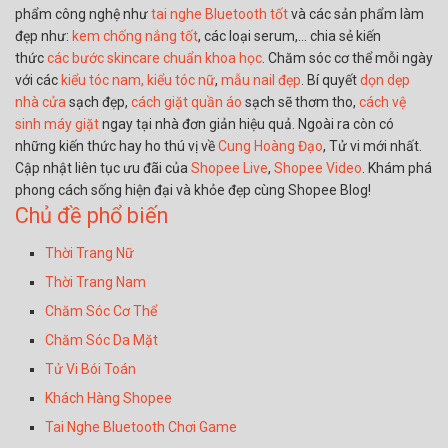
phẩm công nghệ như
tai nghe Bluetooth tốt
và các sản phẩm làm
đẹp như:
kem chống nắng tốt
, các loại serum,… chia sẻ kiến
thức
các bước skincare chuẩn khoa học
. Chăm sóc cơ thể mỗi ngày
với các
kiểu tóc nam,
kiểu tóc nữ
,
mẫu nail đẹp
. Bí quyết
dọn dẹp
nhà cửa
sạch đẹp,
cách giặt quần áo
sạch sẽ thơm tho,
cách vệ
sinh máy giặt
ngay tại nhà đơn giản hiệu quả. Ngoài ra còn có
những kiến thức hay ho thú vị về
Cung Hoàng Đạo
, Tử vi mới nhất.
Cập nhật liên tục ưu đãi của
Shopee Live
,
Shopee Video
. Khám phá
phong cách sống hiện đại và khỏe đẹp cùng Shopee Blog!
Chủ đề phổ biến
Thời Trang Nữ
Thời Trang Nam
Chăm Sóc Cơ Thể
Chăm Sóc Da Mặt
Tử Vi Bói Toán
Khách Hàng Shopee
Tai Nghe Bluetooth Chơi Game