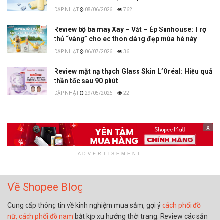
08/06/2026
762
Review bộ ba máy Xay – Vắt – Ép Sunhouse: Trợ
thủ “vàng” cho eo thon dáng đẹp mùa hè này
06/07/2026
36
Review mặt nạ thạch Glass Skin L’Oréal: Hiệu quả
thần tốc sau 90 phút
29/05/2026
22
x
ADVERTISEMENT
Về Shopee Blog
Cung cấp thông tin về kinh nghiệm mua sắm, gợi ý
cách phối đồ
nữ,
cách phối đồ nam
bắt kịp xu hướng thời trang. Review các sản