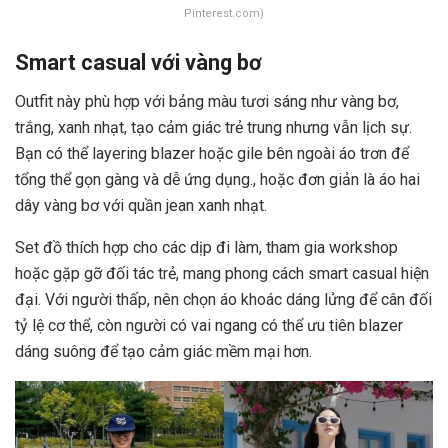
Pinterest.com)
Smart casual với vàng bơ
Outfit này phù hợp với bảng màu tươi sáng như vàng bơ,
trắng, xanh nhạt, tạo cảm giác trẻ trung nhưng vẫn lịch sự.
Bạn có thể layering blazer hoặc gile bên ngoài áo trơn để
tổng thể gọn gàng và dễ ứng dụng., hoặc đơn giản là áo hai
dây vàng bơ với quần jean xanh nhạt.
Set đồ thích hợp cho các dịp đi làm, tham gia workshop
hoặc gặp gỡ đối tác trẻ, mang phong cách smart casual hiện
đại. Với người thấp, nên chọn áo khoác dáng lửng để cân đối
tỷ lệ cơ thể, còn người có vai ngang có thể ưu tiên blazer
dáng suông để tạo cảm giác mềm mại hơn.