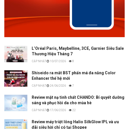
L’Oréal Paris, Maybelline, 3CE, Garnier Siêu Sale
Thương Hiệu Tháng 7
10/07/2026
8
Shiseido ra mắt BST phấn má đa năng Color
Enhancer thế hệ mới
24/06/2026
7
Review mặt nạ tinh chất CHANDO: Bí quyết dưỡng
sáng và phục hồi da cho mùa hè
17/06/2026
22
Review máy triệt lông Halio SilkGlow IPL và ưu
đãi siêu hời chỉ có tại Shopee