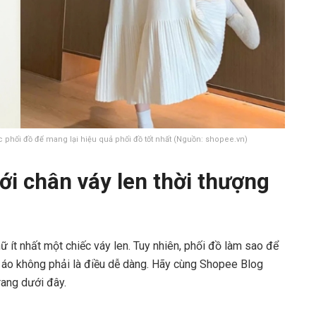
 phối đồ để mang lại hiệu quả phối đồ tốt nhất (Nguồn: shopee.vn)
ới chân váy len thời thượng
ữ ít nhất một chiếc váy len. Tuy nhiên, phối đồ làm sao để
n áo không phải là điều dễ dàng. Hãy cùng Shopee Blog
rang dưới đây.