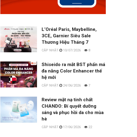
L’Oréal Paris, Maybelline,
3CE, Garnier Siêu Sale
Thương Hiệu Tháng 7
10/07/2026
8
Shiseido ra mắt BST phấn má
đa năng Color Enhancer thế
hệ mới
24/06/2026
7
Review mặt nạ tinh chất
CHANDO: Bí quyết dưỡng
sáng và phục hồi da cho mùa
hè
17/06/2026
22