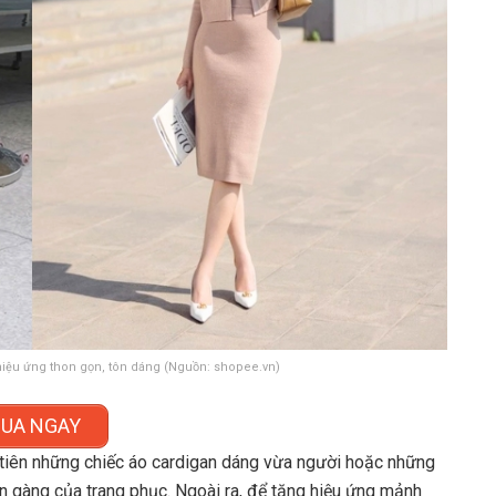
hiệu ứng thon gọn, tôn dáng (Nguồn: shopee.vn)
UA NGAY
u tiên những chiếc áo cardigan dáng vừa người hoặc những
 gàng của trang phục. Ngoài ra, để tăng hiệu ứng mảnh