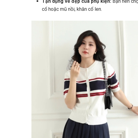
Tận dụng vẻ đẹp của phụ kiện:
Bạn nên chọ
cổ hoặc mũ nồi, khăn cổ len.