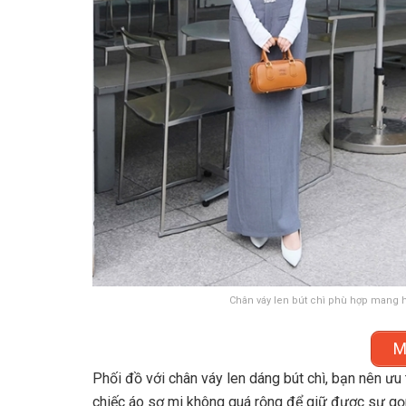
Chân váy len bút chì phù hợp mang 
M
Phối đồ với chân váy len dáng bút chì, bạn nên ư
chiếc áo sơ mi không quá rộng để giữ được sự gọn