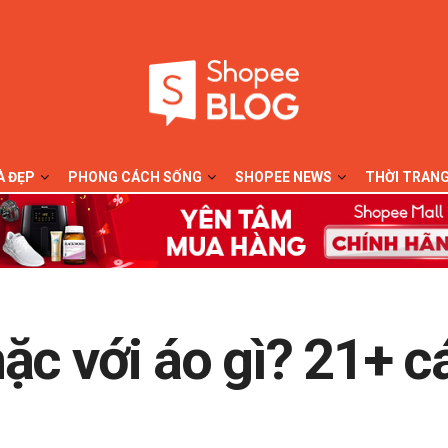
À ĐẸP
PHONG CÁCH SỐNG
SHOPEE NEWS
THỜI TRAN
ặc với áo gì? 21+ 