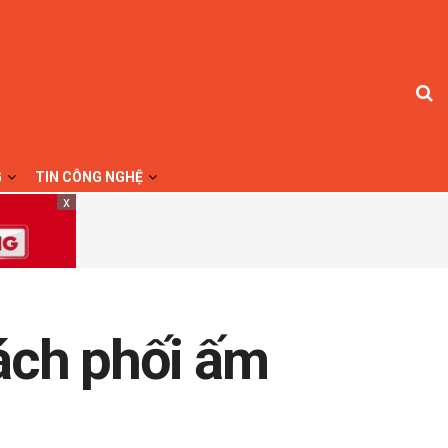
G
TIN CÔNG NGHỆ
x
cách phối ấm