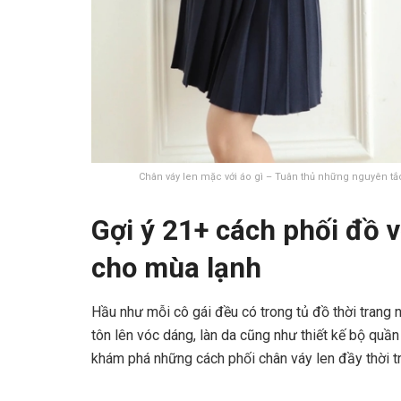
Chân váy len mặc với áo gì – Tuân thủ những nguyên tắc
Gợi ý 21+ cách phối đồ v
cho mùa lạnh
Hầu như mỗi cô gái đều có trong tủ đồ thời trang n
tôn lên vóc dáng, làn da cũng như thiết kế bộ quầ
khám phá những cách phối chân váy len đầy thời t