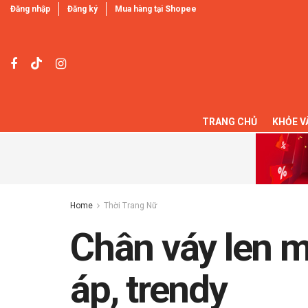
Đăng nhập
Đăng ký
Mua hàng tại Shopee
TRANG CHỦ
KHỎE V
Home
Thời Trang Nữ
Chân váy len m
áp, trendy