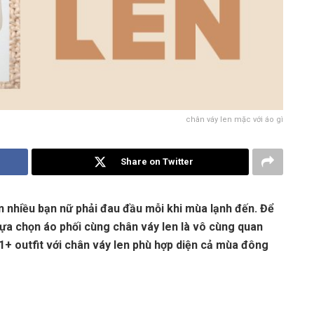
chân váy len mặc với áo gì
Share on Twitter
ến nhiều bạn nữ phải đau đầu mỗi khi mùa lạnh đến. Để
lựa chọn áo phối cùng chân váy len là vô cùng quan
1+ outfit với chân váy len phù hợp diện cả mùa đông