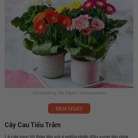
Cây Hoa Đồng Tiền (Nguồn: Gardenexpress)
MUA NGAY
Cây Cau Tiểu Trâm
Lá cây mọc tử thân lên với ý nghĩa phấn đấu vươn lên phía