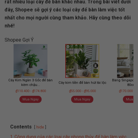
rất nhiều loại cây để bàn khác nhau. Trong bài viết dưới
đây, Shopee sẽ gợi ý các loại cây để bàn làm việc tốt
nhất cho mọi người cùng tham khảo. Hãy cùng theo dõi
nhé!
Shopee Gợi Ý
Cây Kim Ngân 3 Gốc để bàn
Bàng Singapore 
Cây kim tiền để bàn hút tài lộc
kèm chậu...
80cm -.
₫110.400 - ₫174.800
₫55.000 - ₫95.000
₫170.000 - 
Mua Ngay
Mua Ngay
Mua Ng
Contents
hide
1
Công dụng của các loại cây phong thủy để bàn làm việc