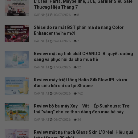
L’Oréal Paris, Maybelline, 3CE, Garnier Siêu Sale
Thương Hiệu Tháng 7
10/07/2026
8
Shiseido ra mắt BST phấn má đa năng Color
Enhancer thế hệ mới
24/06/2026
7
Review mặt nạ tinh chất CHANDO: Bí quyết dưỡng
sáng và phục hồi da cho mùa hè
17/06/2026
22
Review máy triệt lông Halio SilkGlow IPL và ưu
đãi siêu hời chỉ có tại Shopee
08/06/2026
762
Review bộ ba máy Xay – Vắt – Ép Sunhouse: Trợ
thủ “vàng” cho eo thon dáng đẹp mùa hè này
06/07/2026
36
Review mặt nạ thạch Glass Skin L’Oréal: Hiệu quả