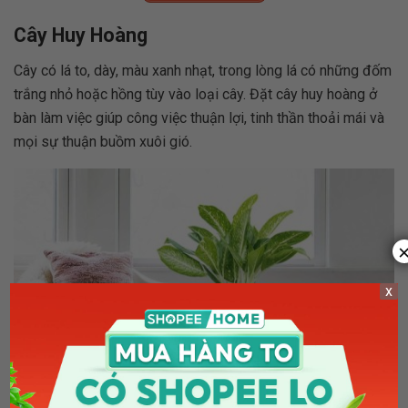
Cây Huy Hoàng
Cây có lá to, dày, màu xanh nhạt, trong lòng lá có những đốm
trắng nhỏ hoặc hồng tùy vào loại cây. Đặt cây huy hoàng ở
bàn làm việc giúp công việc thuận lợi, tinh thần thoải mái và
mọi sự thuận buồm xuôi gió.
x