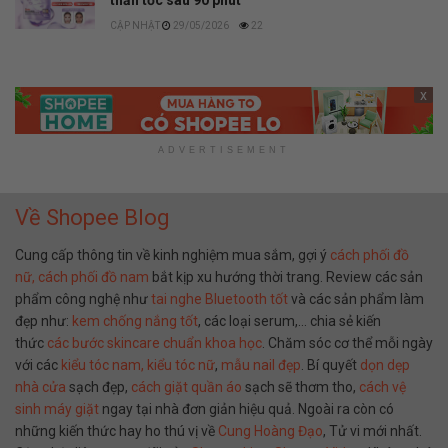
thần tốc sau 90 phút
29/05/2026
22
x
ADVERTISEMENT
Về Shopee Blog
Cung cấp thông tin về kinh nghiệm mua sắm, gợi ý
cách phối đồ
nữ,
cách phối đồ nam
bắt kịp xu hướng thời trang. Review các sản
phẩm công nghệ như
tai nghe Bluetooth tốt
và các sản phẩm làm
đẹp như:
kem chống nắng tốt
, các loại serum,… chia sẻ kiến
thức
các bước skincare chuẩn khoa học
. Chăm sóc cơ thể mỗi ngày
với các
kiểu tóc nam,
kiểu tóc nữ
,
mẫu nail đẹp
. Bí quyết
dọn dẹp
nhà cửa
sạch đẹp,
cách giặt quần áo
sạch sẽ thơm tho,
cách vệ
sinh máy giặt
ngay tại nhà đơn giản hiệu quả. Ngoài ra còn có
những kiến thức hay ho thú vị về
Cung Hoàng Đạo
, Tử vi mới nhất.