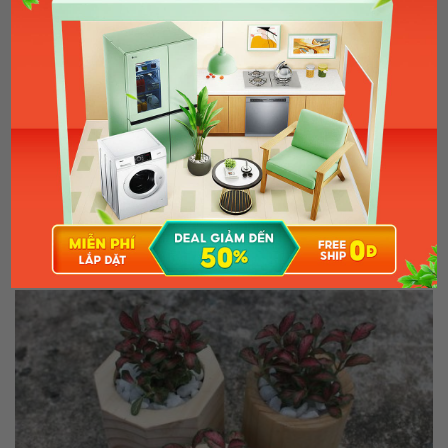
Cây Huy Hoàng (Nguồn: Hoakiengphattai)
MUA NGAY
Cây Cẩm Nhung Đỏ
Cây còn có tên là cây may mắn. Loại cây này khi đặt ở bàn
làm việc giúp gặp nhiều may mắn trong tình yêu, tình bạn và
suôn sẻ trong công việc.