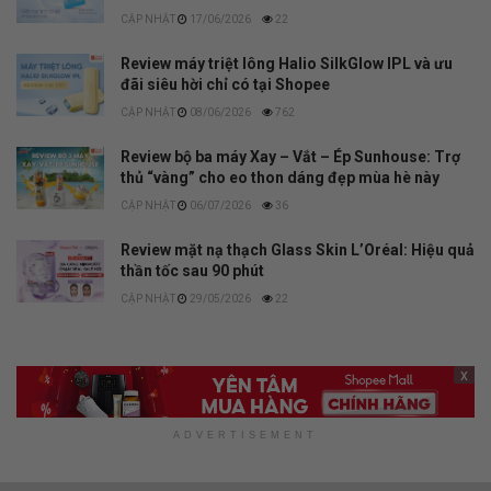
17/06/2026
22
Review máy triệt lông Halio SilkGlow IPL và ưu
đãi siêu hời chỉ có tại Shopee
08/06/2026
762
Review bộ ba máy Xay – Vắt – Ép Sunhouse: Trợ
thủ “vàng” cho eo thon dáng đẹp mùa hè này
06/07/2026
36
Review mặt nạ thạch Glass Skin L’Oréal: Hiệu quả
thần tốc sau 90 phút
29/05/2026
22
x
ADVERTISEMENT