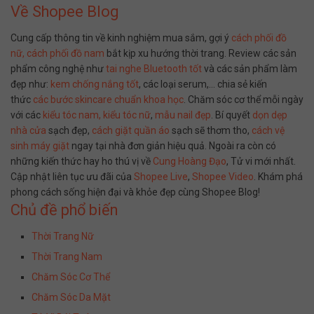
Về Shopee Blog
Cung cấp thông tin về kinh nghiệm mua sắm, gợi ý
cách phối đồ
nữ,
cách phối đồ nam
bắt kịp xu hướng thời trang. Review các sản
phẩm công nghệ như
tai nghe Bluetooth tốt
và các sản phẩm làm
đẹp như:
kem chống nắng tốt
, các loại serum,… chia sẻ kiến
thức
các bước skincare chuẩn khoa học
. Chăm sóc cơ thể mỗi ngày
với các
kiểu tóc nam,
kiểu tóc nữ
,
mẫu nail đẹp
. Bí quyết
dọn dẹp
nhà cửa
sạch đẹp,
cách giặt quần áo
sạch sẽ thơm tho,
cách vệ
sinh máy giặt
ngay tại nhà đơn giản hiệu quả. Ngoài ra còn có
những kiến thức hay ho thú vị về
Cung Hoàng Đạo
, Tử vi mới nhất.
Cập nhật liên tục ưu đãi của
Shopee Live
,
Shopee Video
. Khám phá
phong cách sống hiện đại và khỏe đẹp cùng Shopee Blog!
Chủ đề phổ biến
Thời Trang Nữ
Thời Trang Nam
Chăm Sóc Cơ Thể
Chăm Sóc Da Mặt