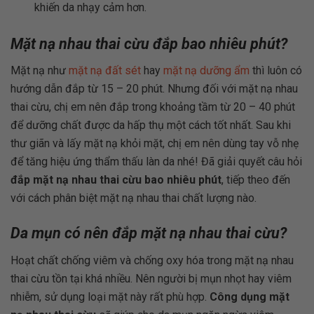
khiến da nhạy cảm hơn.
Mặt nạ nhau thai cừu đắp bao nhiêu phút?
Mặt nạ như
mặt nạ đất sét
hay
mặt nạ dưỡng ẩm
thì luôn có
hướng dẫn đắp từ 15 – 20 phút. Nhưng đối với mặt nạ nhau
thai cừu, chị em nên đắp trong khoảng tầm từ 20 – 40 phút
để dưỡng chất được da hấp thụ một cách tốt nhất. Sau khi
thư giãn và lấy mặt nạ khỏi mặt, chị em nên dùng tay vỗ nhẹ
để tăng hiệu ứng thẩm thấu làn da nhé! Đã giải quyết câu hỏi
đắp mặt nạ nhau thai cừu bao nhiêu phút
, tiếp theo đến
với cách phân biệt mặt nạ nhau thai chất lượng nào.
Da mụn có nên đắp mặt nạ nhau thai cừu?
Hoạt chất chống viêm và chống oxy hóa trong mặt nạ nhau
thai cừu tồn tại khá nhiều. Nên người bị mụn nhọt hay viêm
nhiễm, sử dụng loại mặt này rất phù hợp.
Công dụng mặt