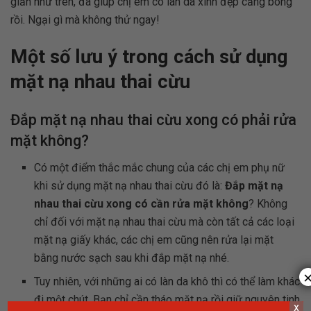
giản như trên, đã giúp chị em có làn da xinh đẹp căng bóng
rồi. Ngại gì mà không thử ngay!
Một số lưu ý trong cách sử dụng
mặt nạ nhau thai cừu
Đắp mặt nạ nhau thai cừu xong có phải rửa
mặt không?
Có một điểm thắc mắc chung của các chị em phụ nữ
khi sử dụng mặt nạ nhau thai cừu đó là:
Đắp mặt nạ
nhau thai cừu xong có cần rửa mặt không
? Không
chỉ đối với mặt nạ nhau thai cừu mà còn tất cả các loại
mặt nạ giấy khác, các chị em cũng nên rửa lại mặt
bằng nước sạch sau khi đắp mặt nạ nhé.
Tuy nhiên, với những ai có làn da khô thì có thể làm khác
đi một chút. Bạn chỉ cần tháo mặt nạ rồi giữ nguyên tinh
x