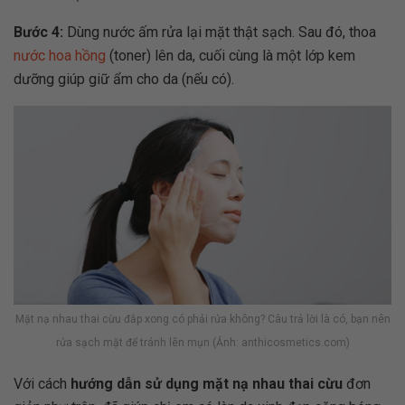
Bước 4:
Dùng nước ấm rửa lại mặt thật sạch. Sau đó, thoa
nước hoa hồng
(toner) lên da, cuối cùng là một lớp kem
dưỡng giúp giữ ẩm cho da (nếu có).
Mặt nạ nhau thai cừu đắp xong có phải rửa không? Câu trả lời là có, bạn nên
rửa sạch mặt để tránh lên mụn (Ảnh: anthicosmetics.com)
Với cách
hướng dẫn sử dụng mặt nạ nhau thai cừu
đơn