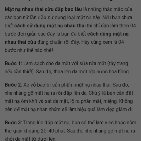
Mặt nạ nhau thai cừu đắp bao lâu
là những thắc mắc của
các bạn nữ lần đầu sử dụng loại mặt nạ này. Nếu bạn chưa
biết
cách sử dụng mặt nạ nhau thai
thì chỉ cần làm theo 04
bước đơn giản sau đây là bạn đã biết
cách dùng mặt nạ
nhau thai cừu
đúng chuẩn rồi đấy. Hãy cùng xem là 04
bước như thế nào nhé!
Bước 1:
Làm sạch cho da mặt với sữa rửa mặt (tẩy trang
nếu cần thiết). Sau đó, thoa lên da một lớp nước hoa hồng.
Bước 2:
Xé vỏ bao bì sản phẩm mặt nạ nhau thai. Sau đó,
nhẹ nhàng gỡ mặt nạ ra rồi đắp lên da. Chú ý là bạn cần đặt
mặt nạ ôm khít và sát da mặt, lộ ra phần mắt, miệng. Không
nên để mặt nạ nhăn nhúm sẽ làm hiệu quả làm đẹp giảm đi.
Bước 3:
Trong lúc đắp mặt nạ, bạn có thể làm việc hoặc nằm
thư giãn khoảng 20-40 phút. Sau đó, nhẹ nhàng gỡ mặt nạ ra
khỏi da mặt từ dưới lên.