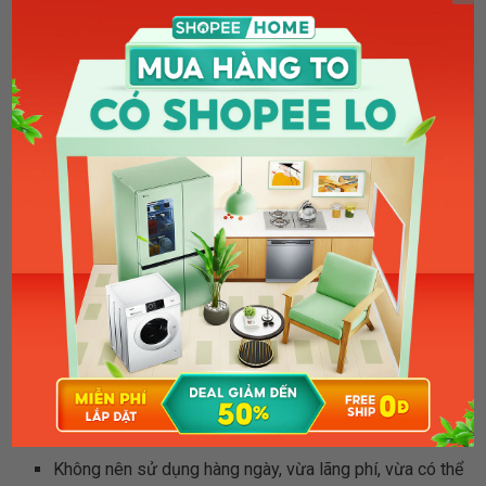
chất nhau thai qua đêm. Như vậy giúp các dưỡng chất
thấm sâu vào da. Sáng hôm sau mới rửa lại mặt bằng
nước sạch.
Vì vậy, đối với câu hỏi “
đắp mặt nạ nhau thai cừu
xong có cần rửa mặt không
”, Shopee khuyên bạn là
“Có” nhé! Tuy nhiên, bạn nên cân nhắc thời gian rửa lại
mặt. Có thể là ngay sau khi đắp mặt nạ xong hoặc sau
đó một lúc để các dưỡng chất thấm vào da.
Nên đắp mặt nạ nhau thai cừu 1 tuần mấy
lần?
Lời khuyên cho việc
đắp mặt nạ nhau thai cừu 1 tuần
mấy lần
đó là bạn chỉ nên đắp mặt nạ nhau thai 2
lần/tuần mà thôi. Đây là tần suất vừa đủ để duy trì hiệu
quả chăm sóc và làm đẹp da theo đúng liệu trình.
Không nên sử dụng hàng ngày, vừa lãng phí, vừa có thể