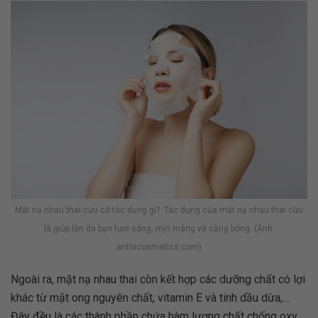
Mặt nạ nhau thai cừu có tác dụng gì? Tác dụng của mặt nạ nhau thai cừu
là giúp làn da bạn tươi sáng, mịn màng và căng bóng. (Ảnh:
anthicosmetics.com)
Ngoài ra, mặt nạ nhau thai còn kết hợp các dưỡng chất có lợi
khác từ mật ong nguyên chất, vitamin E và tinh dầu dừa,…
Đây đều là các thành phần chứa hàm lượng chất chống oxy