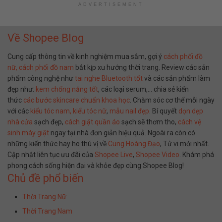
ADVERTISEMENT
Về Shopee Blog
Cung cấp thông tin về kinh nghiệm mua sắm, gợi ý
cách phối đồ
nữ,
cách phối đồ nam
bắt kịp xu hướng thời trang. Review các sản
phẩm công nghệ như
tai nghe Bluetooth tốt
và các sản phẩm làm
đẹp như:
kem chống nắng tốt
, các loại serum,… chia sẻ kiến
thức
các bước skincare chuẩn khoa học
. Chăm sóc cơ thể mỗi ngày
với các
kiểu tóc nam,
kiểu tóc nữ
,
mẫu nail đẹp
. Bí quyết
dọn dẹp
nhà cửa
sạch đẹp,
cách giặt quần áo
sạch sẽ thơm tho,
cách vệ
sinh máy giặt
ngay tại nhà đơn giản hiệu quả. Ngoài ra còn có
những kiến thức hay ho thú vị về
Cung Hoàng Đạo
, Tử vi mới nhất.
Cập nhật liên tục ưu đãi của
Shopee Live
,
Shopee Video
. Khám phá
phong cách sống hiện đại và khỏe đẹp cùng Shopee Blog!
Chủ đề phổ biến
Thời Trang Nữ
Thời Trang Nam