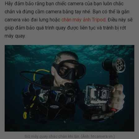
Hãy đảm bảo rằng bạn chiếc camera của bạn luôn chắc
chắn và đừng cầm camera bằng tay nhé. Bạn có thể là gắn
camera vào đai lưng hoặc
chân máy ảnh Tripod
. Điều này sẽ
giúp đảm bảo quá trình quay được liên tục và tránh bị rớt
máy quay.
Giữ máy quay chắc chắn khi lặn. (Ảnh: htcamera.vn )