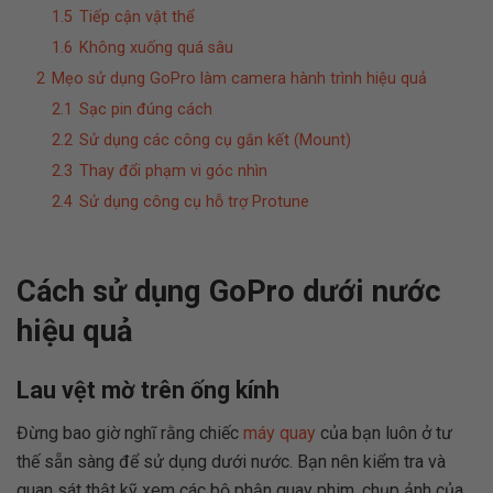
1.5
Tiếp cận vật thể
1.6
Không xuống quá sâu
2
Mẹo sử dụng GoPro làm camera hành trình hiệu quả
2.1
Sạc pin đúng cách
2.2
Sử dụng các công cụ gắn kết (Mount)
2.3
Thay đổi phạm vi góc nhìn
2.4
Sử dụng công cụ hỗ trợ Protune
Cách sử dụng GoPro dưới nước
hiệu quả
Lau vệt mờ trên ống kính
Đừng bao giờ nghĩ rằng chiếc
máy quay
của bạn luôn ở tư
thế sẵn sàng để sử dụng dưới nước. Bạn nên kiểm tra và
quan sát thật kỹ xem các bộ phận quay phim, chụp ảnh của