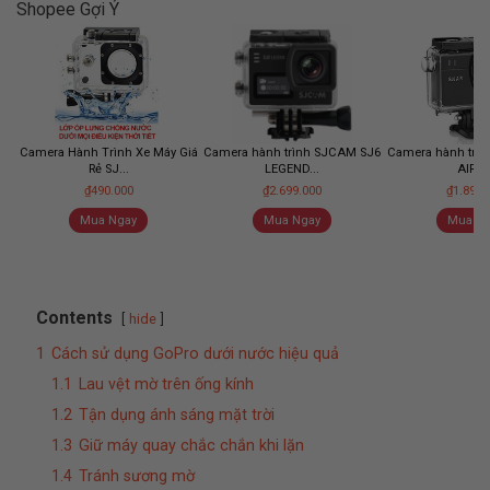
Shopee Gợi Ý
Camera Hành Trình Xe Máy Giá
Camera hành trình SJCAM SJ6
Camera hành trì
Rẻ SJ...
LEGEND...
AIR - .
₫490.000
₫2.699.000
₫1.899.
Mua Ngay
Mua Ngay
Mua Ng
Contents
hide
1
Cách sử dụng GoPro dưới nước hiệu quả
1.1
Lau vệt mờ trên ống kính
1.2
Tận dụng ánh sáng mặt trời
1.3
Giữ máy quay chắc chắn khi lặn
1.4
Tránh sương mờ