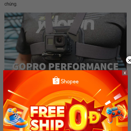
chúng.
x
Sử dụng các công cụ gắn kết (Mount) sẽ mang đến hiệu quả sử dụng cao.
(Ảnh: mainguyen.vn)
Thay đổi phạm vi góc nhìn
GoPro được biết đến là có ống kính góc nhìn (FOV) siêu
rộng, nhưng không phải lúc nào góc nhìn 170 độ cũng là lựa