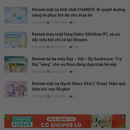
Review mặt nạ tinh chất CHANDO: Bí quyết dưỡng
sáng và phục hồi da cho mùa hè
17/06/2026
22
Review máy triệt lông Halio SilkGlow IPL và ưu
đãi siêu hời chỉ có tại Shopee
08/06/2026
762
Review bộ ba máy Xay – Vắt – Ép Sunhouse: Trợ
thủ “vàng” cho eo thon dáng đẹp mùa hè này
06/07/2026
36
Review mặt nạ thạch Glass Skin L’Oréal: Hiệu quả
thần tốc sau 90 phút
29/05/2026
22
x