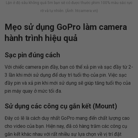
Lặn ở độ sâu không quá 5m bạn sẽ có được thước phim 100% màu sắc rực
rỡ và tự nhiên. (Ảnh: htcamera.vn)
Mẹo sử dụng GoPro làm camera
hành trình hiệu quả
Sạc pin đúng cách
Với chiếc camera pin đầy, bạn có thể xả pin và sạc đầy từ 2-
3 lần khi mới sử dụng để duy trì tuổi thọ của pin. Việc sạc
đầy pin và xả pin khi mới sử dụng sẽ giúp tăng tuổi thọ của
pin máy quay ở mức tối đa.
Sử dụng các công cụ gắn kết (Mount)
Đây có lẽ là cách duy nhất GoPro mang đến chất lượng cao
cho video của bạn. Hiện nay, đã có hàng trăm các công cụ
gắn kết khác nhau với rất nhiều sự lựa chọn về vị trí đặt