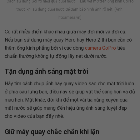
Cách sử dụng GoPro hiệu quả dưới nước – Lau vệt mờ trên ống kính GoPro
trước khi sử dụng dưới nước để đảm bảo hình ảnh rõ nét. (Ảnh:
htcamera.vn)
Có rất nhiều điểm khác nhau giữa máy đời mới và đời cũ.
Nếu bạn sử dụng máy quay Hero hay Hero 2 thì bạn cần có
thêm ống kính phẳng bởi vì các dòng
camera GoPro
tiêu
chuẩn thường không tự động lấy nét dưới nước.
Tận dụng ánh sáng mặt trời
Hãy tìm cách chụp ảnh hay quay video sao cho mặt trời luôn
ở phía sau lưng bạn, điều này sẽ giúp vật thể sáng hơn và đủ
màu hơn. Mặt khác, đôi khi để một vài tia nắng xuyên qua
mặt nước sẽ giúp mang đến hiệu ứng ánh sáng tuyệt đẹp
cho video của bạn đấy nhé.
Giữ máy quay chắc chắn khi lặn