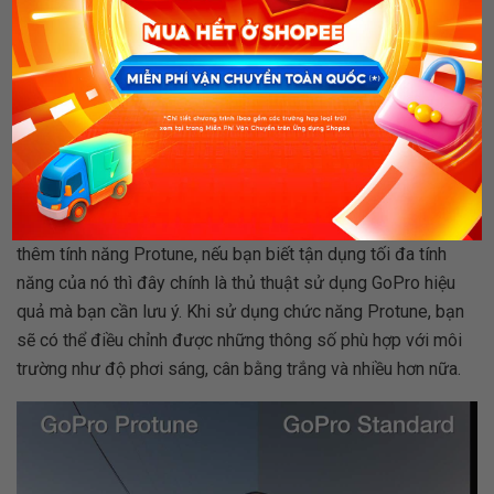
chọn hoàn hảo cho bạn. Một vài sản phẩm cho phép bạn lựa
chọn những FOV với độ phân giải nhất định, tùy vào hoàn
cảnh mà bạn có thể chuyển đổi sang góc chụp trung bình
(127 độ) hoặc hẹp hơn (90 độ) để có được cảnh quay tuyệt
vời nhất.
Sử dụng công cụ hỗ trợ Protune
Từ các dòng sản phẩm Hero 3, Hero 4 thì GoPro đã sở hữu
thêm tính năng Protune, nếu bạn biết tận dụng tối đa tính
năng của nó thì đây chính là thủ thuật sử dụng GoPro hiệu
quả mà bạn cần lưu ý. Khi sử dụng chức năng Protune, bạn
sẽ có thể điều chỉnh được những thông số phù hợp với môi
trường như độ phơi sáng, cân bằng trắng và nhiều hơn nữa.