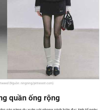
dạ tweed (Nguồn: ningning/pinterest.com)
ùng quần ống rộng
cho các nàng du xuân với phong cách hiện đại, tinh tế ngày