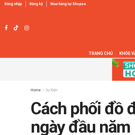
Đăng nhập
Đăng ký
Mua hàng tại Shopee
TRANG CHỦ
KHỎE V
Home
Sự Kiện
Cách phối đồ đ
ngày đầu năm