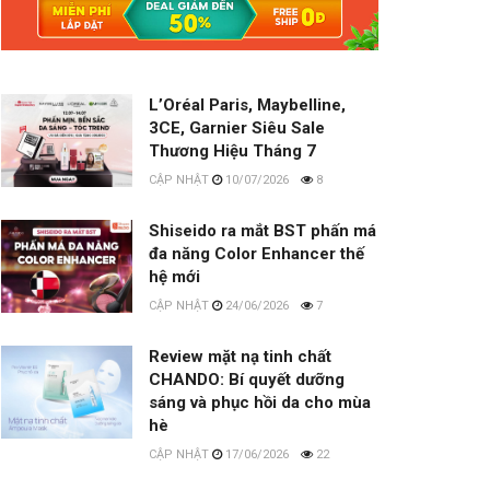
L’Oréal Paris, Maybelline,
3CE, Garnier Siêu Sale
Thương Hiệu Tháng 7
10/07/2026
8
Shiseido ra mắt BST phấn má
đa năng Color Enhancer thế
hệ mới
24/06/2026
7
Review mặt nạ tinh chất
CHANDO: Bí quyết dưỡng
sáng và phục hồi da cho mùa
hè
17/06/2026
22