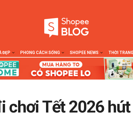
À ĐẸP
PHONG CÁCH SỐNG
SHOPEE NEWS
THỜI TRAN
i chơi Tết 2026 hút