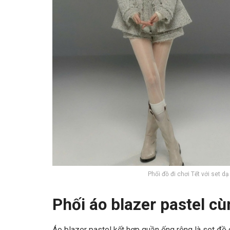
Phối đồ đi chơi Tết với set 
Phối áo blazer pastel c
Áo blazer pastel kết hợp quần ống rộng là set đồ 