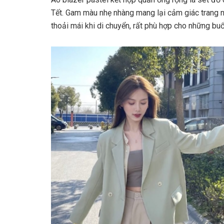
Tết. Gam màu nhẹ nhàng mang lại cảm giác trang n
thoải mái khi di chuyển, rất phù hợp cho những buổ