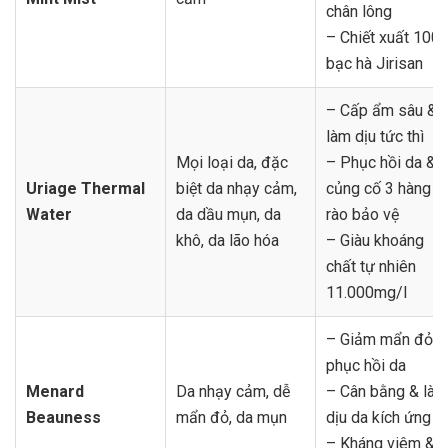
chân lông
– Chiết xuất 100
bạc hà Jirisan
– Cấp ẩm sâu &
làm dịu tức thì
Mọi loại da, đặc
– Phục hồi da &
Uriage Thermal
biệt da nhạy cảm,
củng cố 3 hàng
Water
da dầu mụn, da
rào bảo vệ
khô, da lão hóa
– Giàu khoáng
chất tự nhiên
11.000mg/l
– Giảm mẩn đỏ &
phục hồi da
Menard
Da nhạy cảm, dễ
– Cân bằng & làm
Beauness
mẩn đỏ, da mụn
dịu da kích ứng
– Kháng viêm &