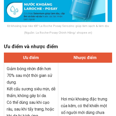
Xịt khoáng loại nào tốt? La Roche Posay Serozinc giúp làm sạch & làm dịu
(Nguồn: La Roche-Posay Chính Hãng/ shopee.vn)
Ưu điểm và nhược điểm
Ưu điểm
Nhược điểm
Giảm bóng nhờn đến hơn
70% sau một thời gian sử
dụng.
Kết cấu sương siêu mịn, dễ
thấm, không gây bí da.
Hơi mùi khoáng đặc trưng
Có thể dùng sau khi cạo
của kẽm, có thể khiến một
râu, sau khi tẩy trang, hoặc
số người mới dùng chưa
khi da bị kích ứng.