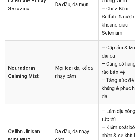
La Roche Posay
chống viêm
Da dầu, da mụn
Serozinc
– Chứa Kẽm
Sulfate & nước
khoáng giàu
Selenium
– Cấp ẩm & làm
dịu da
– Củng cố hàng
Neuraderm
Mọi loại da, kể cả
rào bảo vệ
Calming Mist
nhạy cảm
– Tăng sức đề
kháng & phục hồi
da
– Làm dịu nóng rá
tức thì
– Kiểm soát bón
Cellbn Jirisan
Da dầu, da nhạy
nhờn & se khít lỗ
Mint Mist
cảm