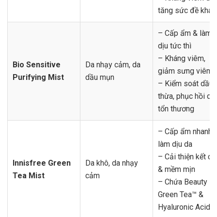
tăng sức đề khán
– Cấp ẩm & làm
dịu tức thì
– Kháng viêm,
Bio Sensitive
Da nhạy cảm, da
giảm sưng viêm
Purifying Mist
dầu mụn
– Kiểm soát dầu
thừa, phục hồi da
tổn thương
– Cấp ẩm nhanh,
làm dịu da
– Cải thiện kết cấ
Innisfree Green
Da khô, da nhạy
& mềm mịn
Tea Mist
cảm
– Chứa Beauty
Green Tea™ &
Hyaluronic Acid