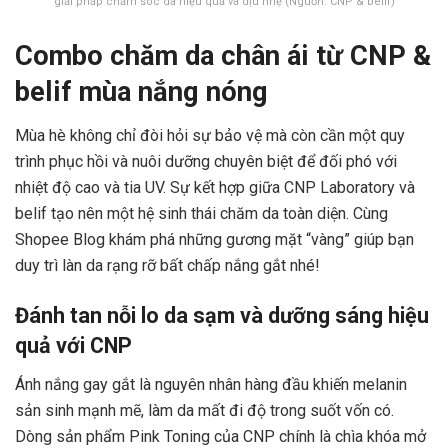
giải pháp chăm sóc da hiệu quả và dịu nhẹ (Nguồn: CNP & belif)
Combo chăm da chân ái từ CNP &
belif mùa nắng nóng
Mùa hè không chỉ đòi hỏi sự bảo vệ mà còn cần một quy
trình phục hồi và nuôi dưỡng chuyên biệt để đối phó với
nhiệt độ cao và tia UV. Sự kết hợp giữa CNP Laboratory và
belif tạo nên một hệ sinh thái chăm da toàn diện. Cùng
Shopee Blog khám phá những gương mặt “vàng” giúp bạn
duy trì làn da rạng rỡ bất chấp nắng gắt nhé!
Đánh tan nỗi lo da sạm và dưỡng sáng hiệu
quả với CNP
Ánh nắng gay gắt là nguyên nhân hàng đầu khiến melanin
sản sinh mạnh mẽ, làm da mất đi độ trong suốt vốn có.
Dòng sản phẩm Pink Toning của CNP chính là chìa khóa mở