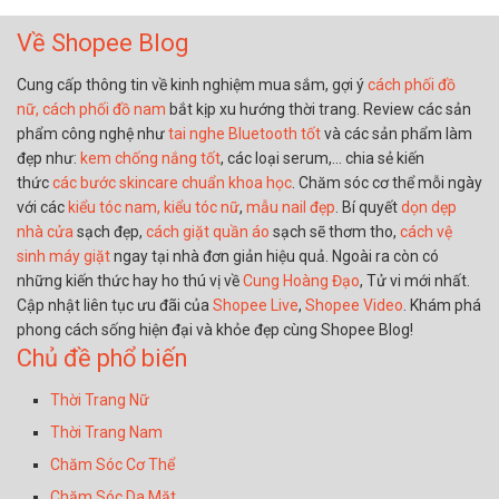
Về Shopee Blog
Cung cấp thông tin về kinh nghiệm mua sắm, gợi ý
cách phối đồ
nữ,
cách phối đồ nam
bắt kịp xu hướng thời trang. Review các sản
phẩm công nghệ như
tai nghe Bluetooth tốt
và các sản phẩm làm
đẹp như:
kem chống nắng tốt
, các loại serum,… chia sẻ kiến
thức
các bước skincare chuẩn khoa học
. Chăm sóc cơ thể mỗi ngày
với các
kiểu tóc nam,
kiểu tóc nữ
,
mẫu nail đẹp
. Bí quyết
dọn dẹp
nhà cửa
sạch đẹp,
cách giặt quần áo
sạch sẽ thơm tho,
cách vệ
sinh máy giặt
ngay tại nhà đơn giản hiệu quả. Ngoài ra còn có
những kiến thức hay ho thú vị về
Cung Hoàng Đạo
, Tử vi mới nhất.
Cập nhật liên tục ưu đãi của
Shopee Live
,
Shopee Video
. Khám phá
phong cách sống hiện đại và khỏe đẹp cùng Shopee Blog!
Chủ đề phổ biến
Thời Trang Nữ
Thời Trang Nam
Chăm Sóc Cơ Thể
Chăm Sóc Da Mặt