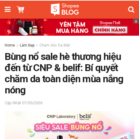
x
Home
Làm Đẹp
Chăm Sóc Da Mặt
Bùng nổ sale hè thương hiệu
đến từ CNP & belif: Bí quyết
chăm da toàn diện mùa nắng
nóng
07/05/2026