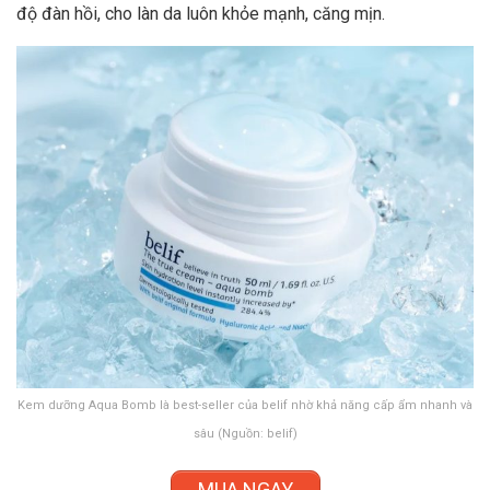
độ đàn hồi, cho làn da luôn khỏe mạnh, căng mịn.
Kem dưỡng Aqua Bomb là best-seller của belif nhờ khả năng cấp ẩm nhanh và
sâu (Nguồn: belif)
MUA NGAY