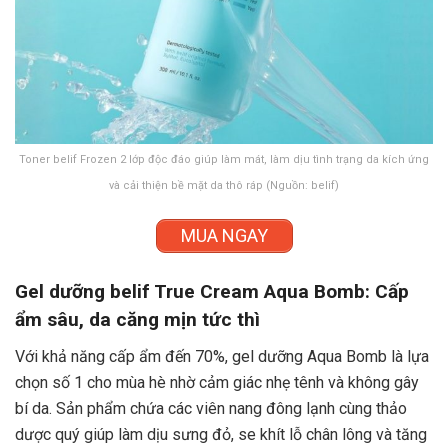
Toner belif Frozen 2 lớp độc đáo giúp làm mát, làm dịu tình trạng da kích ứng
và cải thiện bề mặt da thô ráp (Nguồn: belif)
MUA NGAY
Gel dưỡng belif True Cream Aqua Bomb: Cấp
ẩm sâu, da căng mịn tức thì
Với khả năng cấp ẩm đến 70%, gel dưỡng Aqua Bomb là lựa
chọn số 1 cho mùa hè nhờ cảm giác nhẹ tênh và không gây
bí da. Sản phẩm chứa các viên nang đông lạnh cùng thảo
dược quý giúp làm dịu sưng đỏ, se khít lỗ chân lông và tăng