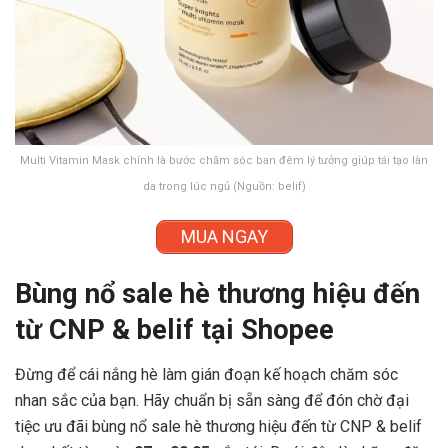
Multi Vitamin Mask chính là bước chăm sóc ban đêm lý tưởng giúp tái tạo làn
da trong lúc ngủ (Nguồn: belif)
MUA NGAY
Bùng nổ sale hè thương hiệu đến
từ CNP & belif tại Shopee
Đừng để cái nắng hè làm gián đoạn kế hoạch chăm sóc
nhan sắc của bạn. Hãy chuẩn bị sẵn sàng để đón chờ đại
tiệc ưu đãi bùng nổ sale hè thương hiệu đến từ CNP & belif