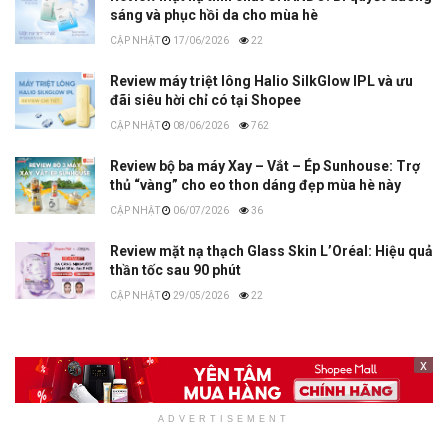
sáng và phục hồi da cho mùa hè
17/06/2026
22
Review máy triệt lông Halio SilkGlow IPL và ưu
đãi siêu hời chỉ có tại Shopee
08/06/2026
762
Review bộ ba máy Xay – Vắt – Ép Sunhouse: Trợ
thủ “vàng” cho eo thon dáng đẹp mùa hè này
06/07/2026
36
Review mặt nạ thạch Glass Skin L’Oréal: Hiệu quả
thần tốc sau 90 phút
29/05/2026
22
x
ADVERTISEMENT