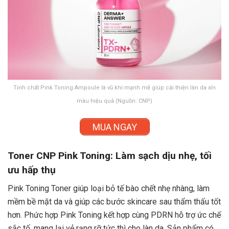
Tinh chất Pink Toning Ampoule là vũ khí mạnh mẽ giúp cải thiện làn da xỉn
màu hiệu quả (Nguồn: CNP)
MUA NGAY
Toner CNP Pink Toning: Làm sạch dịu nhẹ, tối
ưu hấp thụ
Pink Toning Toner giúp loại bỏ tế bào chết nhẹ nhàng, làm
mềm bề mặt da và giúp các bước skincare sau thẩm thấu tốt
hơn. Phức hợp Pink Toning kết hợp cùng PDRN hỗ trợ ức chế
sắc tố, mang lại vẻ rạng rỡ tức thì cho làn da. Sản phẩm có