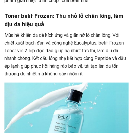
phẩm giải nhiệt “đỉnh chóp” của belif nhé.
Toner belif Frozen: Thu nhỏ lỗ chân lông, làm
dịu da hiệu quả
Mùa hè khiến da dễ kích ứng và giãn nở lỗ chân lông. Với
chiết xuất bạch đàn và công nghệ Eucalyptus, belif Frozen
Toner với 2 lớp độc đáo giúp hạ nhiệt tức thì, làm dịu da
nhanh chóng. Kết cấu lỏng nhẹ kết hợp cùng Peptide và dầu
ép lạnh giúp phục hồi hàng rào bảo vệ, tái tạo làn da tổn
thương do nhiệt mà không gây nhờn rít.