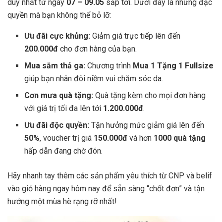
duy nhất từ ngày
07 – 09.05
sắp tới. Dưới đây là những đặc
quyền mà bạn không thể bỏ lỡ:
Ưu đãi cực khủng:
Giảm giá trực tiếp lên đến
200.000đ
cho đơn hàng của bạn.
Mua sắm thả ga:
Chương trình
Mua 1 Tặng 1 Fullsize
giúp bạn nhân đôi niềm vui chăm sóc da.
Cơn mưa quà tặng:
Quà tặng kèm cho mọi đơn hàng
với giá trị tối đa lên tới
1.200.000đ
.
Ưu đãi độc quyền:
Tận hưởng mức giảm giá lên đến
50%
, voucher trị giá
150.000đ
và hơn
1000 quà tặng
hấp dẫn đang chờ đón.
Hãy nhanh tay thêm các sản phẩm yêu thích từ CNP và belif
vào giỏ hàng ngay hôm nay để sẵn sàng “chốt đơn” và tận
hưởng một mùa hè rạng rỡ nhất!