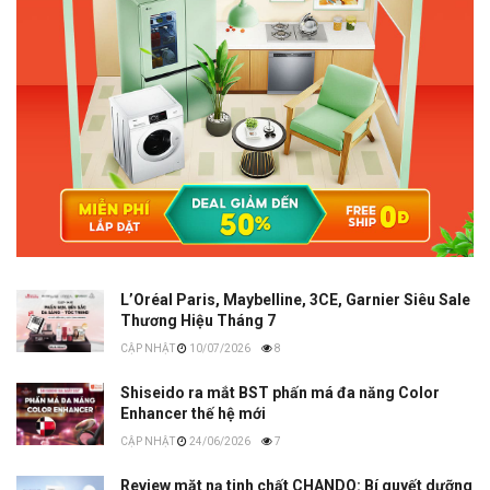
L’Oréal Paris, Maybelline, 3CE, Garnier Siêu Sale
Thương Hiệu Tháng 7
10/07/2026
8
Shiseido ra mắt BST phấn má đa năng Color
Enhancer thế hệ mới
24/06/2026
7
Review mặt nạ tinh chất CHANDO: Bí quyết dưỡng