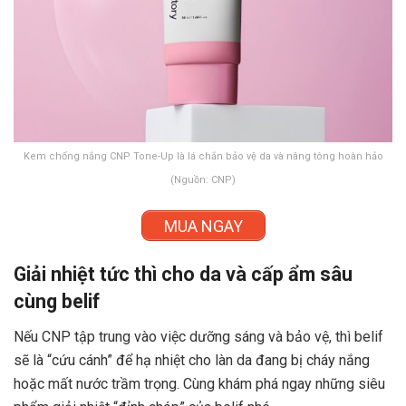
Kem chống nắng CNP Tone-Up là lá chắn bảo vệ da và nâng tông hoàn hảo
(Nguồn: CNP)
MUA NGAY
Giải nhiệt tức thì cho da và cấp ẩm sâu
cùng belif
Nếu CNP tập trung vào việc dưỡng sáng và bảo vệ, thì belif
sẽ là “cứu cánh” để hạ nhiệt cho làn da đang bị cháy nắng
hoặc mất nước trầm trọng. Cùng khám phá ngay những siêu