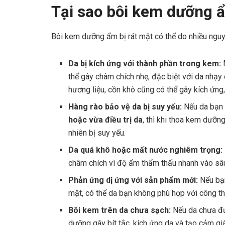
Tại sao bôi kem dưỡng ẩ
Bôi kem dưỡng ẩm bị rát mặt có thể do nhiều ngu
Da bị kích ứng với thành phần trong kem:
thể gây châm chích nhẹ, đặc biệt với da nhạy
hương liệu, cồn khô cũng có thể gây kích ứng, 
Hàng rào bảo vệ da bị suy yếu:
Nếu da bạn
hoặc vừa điều trị da
, thì khi thoa kem dưỡn
nhiên bị suy yếu.
Da quá khô hoặc mất nước nghiêm trọng:
châm chích vì độ ẩm thẩm thấu nhanh vào sâu
Phản ứng dị ứng với sản phẩm mới:
Nếu bạ
mặt, có thể da bạn không phù hợp với công t
Bôi kem trên da chưa sạch:
Nếu da chưa đư
dưỡng gây bít tắc, kích ứng da và tạo cảm giá