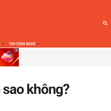
G
TIN CÔNG NGHỆ
x
 sao không?