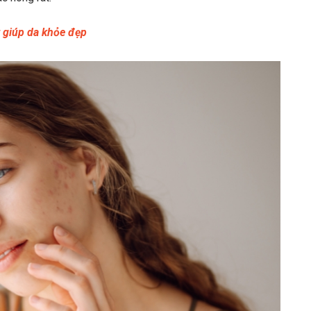
t giúp da khỏe đẹp