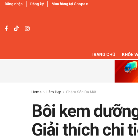
Đăng nhập
Đăng ký
Mua hàng tại Shopee
TRANG CHỦ
KHỎE V
Home
Làm Đẹp
Chăm Sóc Da Mặt
Bôi kem dưỡng
Giải thích chi ti