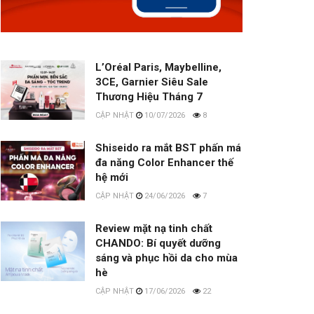
L’Oréal Paris, Maybelline,
3CE, Garnier Siêu Sale
Thương Hiệu Tháng 7
10/07/2026
8
Shiseido ra mắt BST phấn má
đa năng Color Enhancer thế
hệ mới
24/06/2026
7
Review mặt nạ tinh chất
CHANDO: Bí quyết dưỡng
sáng và phục hồi da cho mùa
hè
17/06/2026
22