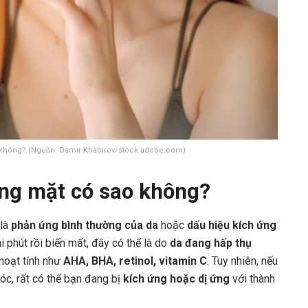
không? (Nguồn: Damir Khabirov/stock.adobe.com)
ng mặt có sao không?
 là
phản ứng bình thường của da
hoặc
dấu hiệu kích ứng
i phút rồi biến mất, đây có thể là do
da đang hấp thụ
hoạt tính như
AHA, BHA, retinol, vitamin C
. Tuy nhiên, nếu
óc, rất có thể bạn đang bị
kích ứng hoặc dị ứng
với thành