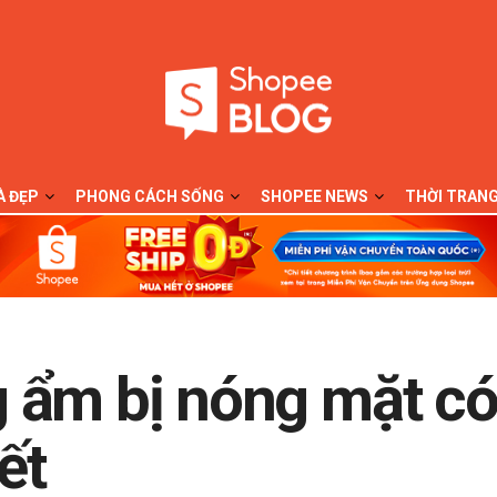
À ĐẸP
PHONG CÁCH SỐNG
SHOPEE NEWS
THỜI TRAN
 ẩm bị nóng mặt có
ết