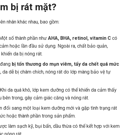
m bị rát mặt?
yên nhân khác nhau, bao gồm:
Một số thành phần như
AHA, BHA, retinol, vitamin C
có
 cảm hoặc lần đầu sử dụng. Ngoài ra, chất bảo quản,
khiến da bị nóng rát.
 đang
bị tổn thương do mụn viêm, tẩy da chết quá mức
g, da dễ bị châm chích, nóng rát do lớp màng bảo vệ tự
Khi da quá khô, lớp kem dưỡng có thể khiến da cảm thấy
 bên trong, gây cảm giác căng và nóng rát.
n đổi sang một loại kem dưỡng mới và gặp tình trạng rát
hức hoặc thành phần trong sản phẩm.
ợc làm sạch kỹ, bụi bẩn, dầu thừa có thể kết hợp với kem
c nóng rát.