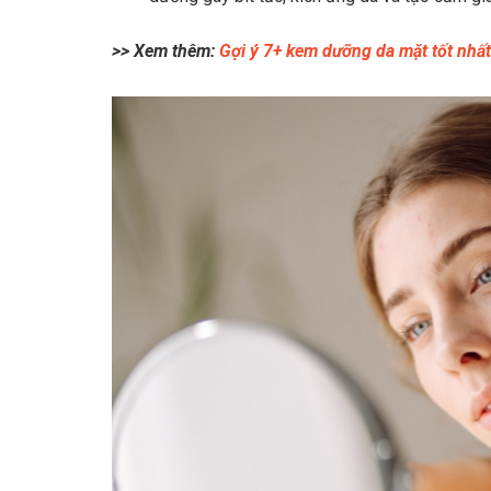
>> Xem thêm:
Gợi ý 7+ kem dưỡng da mặt tốt nhấ