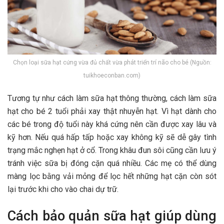
Chọn loại sữa hạt cứng vừa đủ chất vừa phát triển trí não cho bé (Nguồn:
tuikhoeconban.com)
Tương tự như cách làm sữa hạt thông thường, cách làm sữa
hạt cho bé 2 tuổi phải xay thật nhuyễn hạt. Vì hạt dành cho
các bé trong độ tuổi này khá cứng nên cần được xay lâu và
kỹ hơn. Nếu quá hấp tấp hoặc xay không kỹ sẽ dễ gây tình
trạng mắc nghẹn hạt ở cổ. Trong khâu đun sôi cũng cần lưu ý
tránh việc sữa bị đóng cặn quá nhiều. Các mẹ có thể dùng
màng lọc bằng vải mỏng để lọc hết những hạt cặn còn sót
lại trước khi cho vào chai dự trữ.
Cách bảo quản sữa hạt giúp dùng