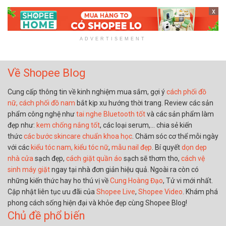
x
ADVERTISEMENT
Về Shopee Blog
Cung cấp thông tin về kinh nghiệm mua sắm, gợi ý
cách phối đồ
nữ,
cách phối đồ nam
bắt kịp xu hướng thời trang. Review các sản
phẩm công nghệ như
tai nghe Bluetooth tốt
và các sản phẩm làm
đẹp như:
kem chống nắng tốt
, các loại serum,… chia sẻ kiến
thức
các bước skincare chuẩn khoa học
. Chăm sóc cơ thể mỗi ngày
với các
kiểu tóc nam,
kiểu tóc nữ
,
mẫu nail đẹp
. Bí quyết
dọn dẹp
nhà cửa
sạch đẹp,
cách giặt quần áo
sạch sẽ thơm tho,
cách vệ
sinh máy giặt
ngay tại nhà đơn giản hiệu quả. Ngoài ra còn có
những kiến thức hay ho thú vị về
Cung Hoàng Đạo
, Tử vi mới nhất.
Cập nhật liên tục ưu đãi của
Shopee Live
,
Shopee Video
. Khám phá
phong cách sống hiện đại và khỏe đẹp cùng Shopee Blog!
Chủ đề phổ biến