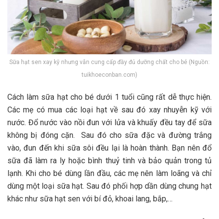
Sữa hạt sen xay kỹ nhưng vẫn cung cấp đầy đủ dưỡng chất cho bé (Nguồn:
tuikhoeconban.com)
Cách làm sữa hạt cho bé dưới 1 tuổi cũng rất dễ thực hiện.
Các mẹ có mua các loại hạt về sau đó xay nhuyễn kỹ với
nước. Đổ nước vào nồi đun với lửa và khuấy đều tay để sữa
không bị đóng cặn. Sau đó cho sữa đặc và đường trắng
vào, đun đến khi sữa sôi đều lại là hoàn thành. Bạn nên đổ
sữa đã làm ra ly hoặc bình thuỷ tinh và bảo quản trong tủ
lạnh. Khi cho bé dùng lần đầu, các mẹ nên làm loãng và chỉ
dùng một loại sữa hạt. Sau đó phối hợp dần dùng chung hạt
khác như sữa hạt sen với bí đỏ, khoai lang, bắp,…