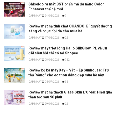
Shiseido ra mắt BST phấn má đa năng Color
Enhancer thế hệ mới
24/06/2026
7
Review mặt nạ tinh chất CHANDO: Bí quyết dưỡng
sáng và phục hồi da cho mùa hè
17/06/2026
22
Review máy triệt lông Halio SilkGlow IPL và ưu
đãi siêu hời chỉ có tại Shopee
08/06/2026
762
Review bộ ba máy Xay – Vắt – Ép Sunhouse: Trợ
thủ “vàng” cho eo thon dáng đẹp mùa hè này
06/07/2026
36
Review mặt nạ thạch Glass Skin L’Oréal: Hiệu quả
thần tốc sau 90 phút
29/05/2026
22