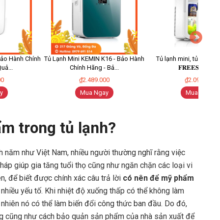
Bảo Hành Chính
Tủ Lạnh Mini KEMIN K16 - Bảo Hành
Tủ lạnh mini, tủ mát mi
uả...
Chính Hãng - Bả...
𝐅𝐑𝐄𝐄𝐒𝐇𝐈𝐏..
00
₫2.489.000
₫2.099.000
y
Mua Ngay
Mua Ngay
m trong tủ lạnh?
nh năm như Việt Nam, nhiều người thường nghĩ rằng việc
áp giúp gia tăng tuổi thọ cũng như ngăn chặn các loại vi
, để biết được chính xác câu trả lời
có nên để mỹ phẩm
 nhiều yếu tố. Khi nhiệt độ xuống thấp có thể không làm
 nhiên nó có thể làm biến đổi công thức ban đầu. Do đó,
g cũng như cách bảo quản sản phẩm của nhà sản xuất để