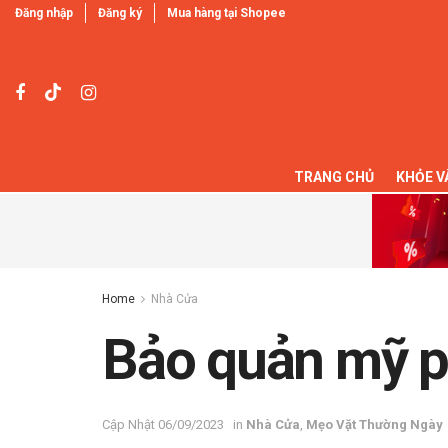
Đăng nhập
Đăng ký
Mua hàng tại Shopee
TRANG CHỦ
KHỎE V
Home
Nhà Cửa
Bảo quản mỹ ph
06/09/2023
in
Nhà Cửa
,
Mẹo Vặt Thường Ngày