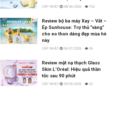
08/06/2026
762
Review bộ ba máy Xay – Vắt –
Ép Sunhouse: Trợ thủ “vàng”
cho eo thon dáng đẹp mùa hè
ni 20L 💎
Tủ Lạnh Mini KEMIN K22 - Bảo Hành
này
.
Chính Hãng - Đi...
06/07/2026
36
₫2.680.000
Mua Ngay
Review mặt nạ thạch Glass
Skin L’Oréal: Hiệu quả thần
tốc sau 90 phút
29/05/2026
22