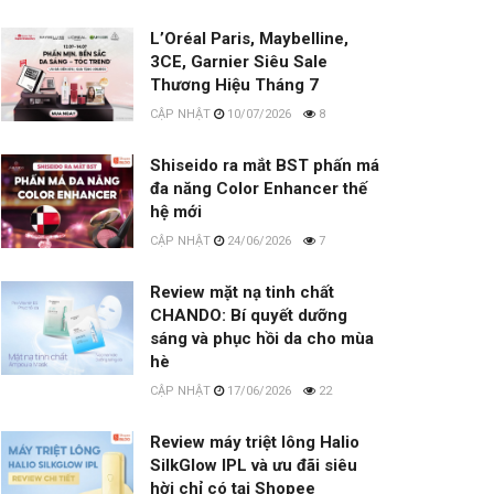
L’Oréal Paris, Maybelline,
3CE, Garnier Siêu Sale
Thương Hiệu Tháng 7
10/07/2026
8
Shiseido ra mắt BST phấn má
đa năng Color Enhancer thế
hệ mới
24/06/2026
7
Review mặt nạ tinh chất
CHANDO: Bí quyết dưỡng
sáng và phục hồi da cho mùa
hè
17/06/2026
22
Review máy triệt lông Halio
SilkGlow IPL và ưu đãi siêu
hời chỉ có tại Shopee