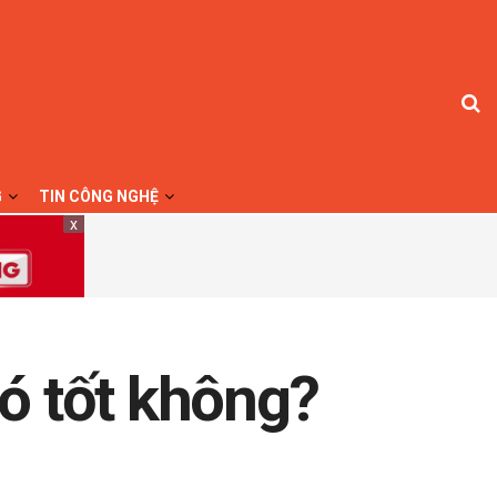
G
TIN CÔNG NGHỆ
x
ó tốt không?