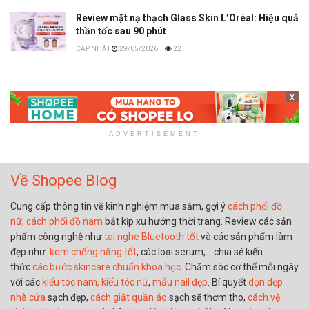
Review mặt nạ thạch Glass Skin L’Oréal: Hiệu quả
thần tốc sau 90 phút
29/05/2026
22
x
ADVERTISEMENT
Về Shopee Blog
Cung cấp thông tin về kinh nghiệm mua sắm, gợi ý
cách phối đồ
nữ,
cách phối đồ nam
bắt kịp xu hướng thời trang. Review các sản
phẩm công nghệ như
tai nghe Bluetooth tốt
và các sản phẩm làm
đẹp như:
kem chống nắng tốt
, các loại serum,… chia sẻ kiến
thức
các bước skincare chuẩn khoa học
. Chăm sóc cơ thể mỗi ngày
với các
kiểu tóc nam,
kiểu tóc nữ
,
mẫu nail đẹp
. Bí quyết
dọn dẹp
nhà cửa
sạch đẹp,
cách giặt quần áo
sạch sẽ thơm tho,
cách vệ