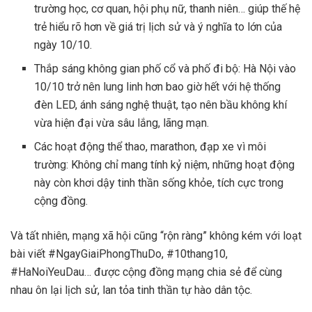
trường học, cơ quan, hội phụ nữ, thanh niên… giúp thế hệ
trẻ hiểu rõ hơn về giá trị lịch sử và ý nghĩa to lớn của
ngày 10/10.
Thắp sáng không gian phố cổ và phố đi bộ: Hà Nội vào
10/10 trở nên lung linh hơn bao giờ hết với hệ thống
đèn LED, ánh sáng nghệ thuật, tạo nên bầu không khí
vừa hiện đại vừa sâu lắng, lãng mạn.
Các hoạt động thể thao, marathon, đạp xe vì môi
trường: Không chỉ mang tính kỷ niệm, những hoạt động
này còn khơi dậy tinh thần sống khỏe, tích cực trong
cộng đồng.
Và tất nhiên, mạng xã hội cũng “rộn ràng” không kém với loạt
bài viết #NgayGiaiPhongThuDo, #10thang10,
#HaNoiYeuDau… được cộng đồng mạng chia sẻ để cùng
nhau ôn lại lịch sử, lan tỏa tinh thần tự hào dân tộc.