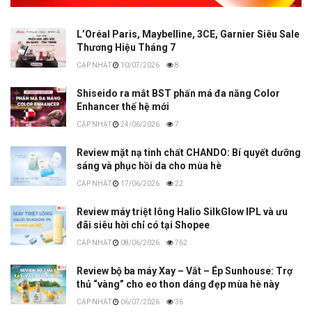
L’Oréal Paris, Maybelline, 3CE, Garnier Siêu Sale
Thương Hiệu Tháng 7
10/07/2026
8
Shiseido ra mắt BST phấn má đa năng Color
Enhancer thế hệ mới
24/06/2026
7
Review mặt nạ tinh chất CHANDO: Bí quyết dưỡng
sáng và phục hồi da cho mùa hè
17/06/2026
22
Review máy triệt lông Halio SilkGlow IPL và ưu
đãi siêu hời chỉ có tại Shopee
08/06/2026
762
Review bộ ba máy Xay – Vắt – Ép Sunhouse: Trợ
thủ “vàng” cho eo thon dáng đẹp mùa hè này
06/07/2026
36