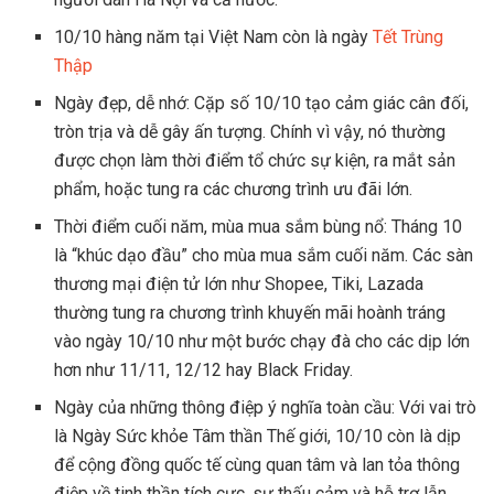
10/10 hàng năm tại Việt Nam còn là ngày
Tết Trùng
Thập
Ngày đẹp, dễ nhớ: Cặp số 10/10 tạo cảm giác cân đối,
tròn trịa và dễ gây ấn tượng. Chính vì vậy, nó thường
được chọn làm thời điểm tổ chức sự kiện, ra mắt sản
phẩm, hoặc tung ra các chương trình ưu đãi lớn.
Thời điểm cuối năm, mùa mua sắm bùng nổ: Tháng 10
là “khúc dạo đầu” cho mùa mua sắm cuối năm. Các sàn
thương mại điện tử lớn như Shopee, Tiki, Lazada
thường tung ra chương trình khuyến mãi hoành tráng
vào ngày 10/10 như một bước chạy đà cho các dịp lớn
hơn như 11/11, 12/12 hay Black Friday.
Ngày của những thông điệp ý nghĩa toàn cầu: Với vai trò
là Ngày Sức khỏe Tâm thần Thế giới, 10/10 còn là dịp
để cộng đồng quốc tế cùng quan tâm và lan tỏa thông
điệp về tinh thần tích cực, sự thấu cảm và hỗ trợ lẫn