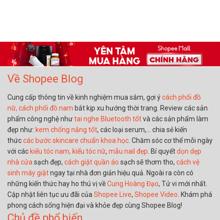
Về Shopee Blog
Cung cấp thông tin về kinh nghiệm mua sắm, gợi ý
cách phối đồ
nữ,
cách phối đồ nam
bắt kịp xu hướng thời trang. Review các sản
phẩm công nghệ như
tai nghe Bluetooth tốt
và các sản phẩm làm
đẹp như:
kem chống nắng tốt
, các loại serum,… chia sẻ kiến
thức
các bước skincare chuẩn khoa học
. Chăm sóc cơ thể mỗi ngày
với các
kiểu tóc nam,
kiểu tóc nữ
,
mẫu nail đẹp
. Bí quyết
dọn dẹp
nhà cửa
sạch đẹp,
cách giặt quần áo
sạch sẽ thơm tho,
cách vệ
sinh máy giặt
ngay tại nhà đơn giản hiệu quả. Ngoài ra còn có
những kiến thức hay ho thú vị về
Cung Hoàng Đạo
, Tử vi mới nhất.
Cập nhật liên tục ưu đãi của
Shopee Live
,
Shopee Video
. Khám phá
phong cách sống hiện đại và khỏe đẹp cùng Shopee Blog!
Chủ đề phổ biến