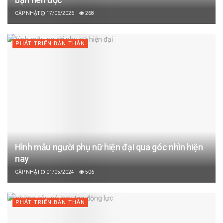
17/06/2026
268
PHÁT TRIỂN BẢN THÂN
Hình mẫu người phụ nữ hiện đại qua góc nhìn hiện
nay
01/05/2024
506
PHÁT TRIỂN BẢN THÂN