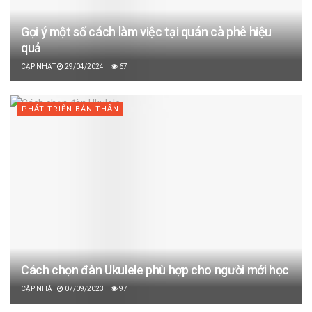
Gợi ý một số cách làm việc tại quán cà phê hiệu
quả
29/04/2024
67
PHÁT TRIỂN BẢN THÂN
Cách chọn đàn Ukulele phù hợp cho người mới học
07/09/2023
97