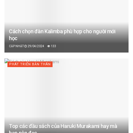
Cách chọn đàn Kalimba phù hợp cho người mới
học
29/04/2024
133
PHÁT TRIỂN BẢN THÂN
Top các đầu sách của Haruki Murakami hay mà
bạn nên đọc