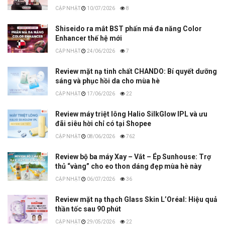
10/07/2026
8
Shiseido ra mắt BST phấn má đa năng Color
Enhancer thế hệ mới
24/06/2026
7
Review mặt nạ tinh chất CHANDO: Bí quyết dưỡng
sáng và phục hồi da cho mùa hè
17/06/2026
22
Review máy triệt lông Halio SilkGlow IPL và ưu
đãi siêu hời chỉ có tại Shopee
08/06/2026
762
Review bộ ba máy Xay – Vắt – Ép Sunhouse: Trợ
thủ “vàng” cho eo thon dáng đẹp mùa hè này
06/07/2026
36
Review mặt nạ thạch Glass Skin L’Oréal: Hiệu quả
thần tốc sau 90 phút
29/05/2026
22