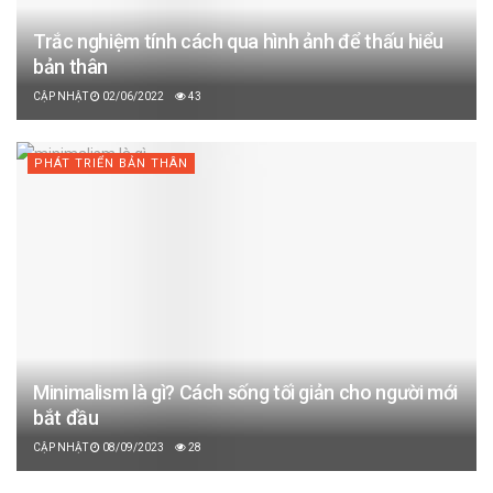
Trắc nghiệm tính cách qua hình ảnh để thấu hiểu
bản thân
02/06/2022
43
PHÁT TRIỂN BẢN THÂN
Minimalism là gì? Cách sống tối giản cho người mới
bắt đầu
08/09/2023
28