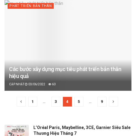
PHÁT TRIỂN BẢN THÂN
Các bước xây dựng mục tiêu phát triển bản thân
hiệu quả
03/06/2022
60
1
…
3
4
5
…
9
L’Oréal Paris, Maybelline, 3CE, Garnier Siêu Sale
Thương Hiệu Tháng 7