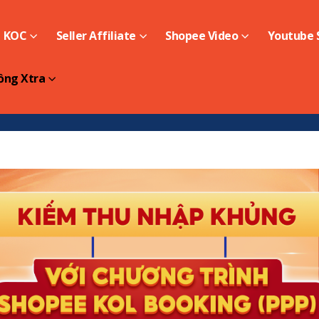
KOC
Seller Affiliate
Shopee Video
Youtube S
ồng Xtra