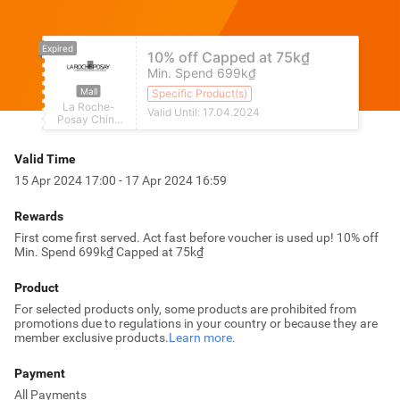
Expired
10% off Capped at 75k₫
Min. Spend 699k₫
Mall
Specific Product(s)
La Roche-
Valid Until: 17.04.2024
Posay Chính
Hãng
Valid Time
15 Apr 2024 17:00 - 17 Apr 2024 16:59
Rewards
First come first served. Act fast before voucher is used up!
10% off
Min. Spend 699k₫ Capped at 75k₫
Product
For selected products only, some products are prohibited from
promotions due to regulations in your country or because they are
member exclusive products.
Learn more.
Payment
All Payments