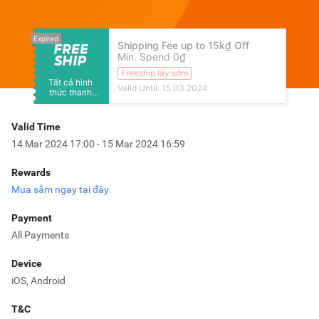
Expired
Shipping Fee up to 15k₫ Off
Min. Spend 0₫
Freeship lấy sớm
Tất cả hình
Valid Until: 15.03.2024
thức thanh
toán
Valid Time
14 Mar 2024 17:00 - 15 Mar 2024 16:59
Rewards
Mua sắm ngay tại đây
Payment
All Payments
Device
iOS, Android
T&C