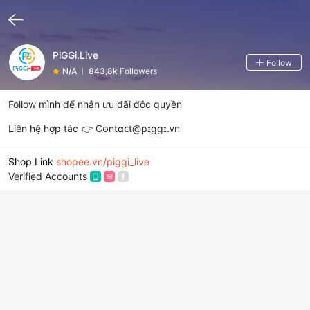
PiGGi.Live
Follow
N/A
843,8k
Followers
Follow mình để nhận ưu đãi độc quyền

Liên hệ hợp tác 👉 Сᴏntɑᴄt@pɪɡɡɪ.ᴠп
Shop Link
shopee.vn/piggi_live
Verified Accounts