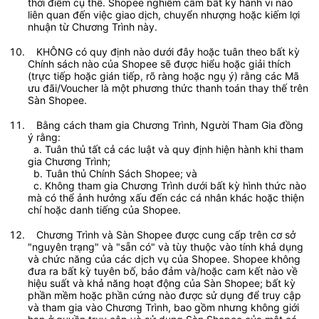
thời điểm cụ thể. Shopee nghiêm cấm bất kỳ hành vi nào 
liên quan đến việc giao dịch, chuyển nhượng hoặc kiếm lợi 
nhuận từ Chương Trình này. 	
   KHÔNG có quy định nào dưới đây hoặc tuân theo bất kỳ 
Chính sách nào của Shopee sẽ được hiểu hoặc giải thích 
(trực tiếp hoặc gián tiếp, rõ ràng hoặc ngụ ý) rằng các Mã 
ưu đãi/Voucher là một phương thức thanh toán thay thế trên 
Sàn Shopee.	 
   Bằng cách tham gia Chương Trình, Người Tham Gia đồng 
ý rằng: 	
  a. Tuân thủ tất cả các luật và quy định hiện hành khi tham 
gia Chương Trình;	
  b. Tuân thủ Chính Sách Shopee; và 	
  c. Không tham gia Chương Trình dưới bất kỳ hình thức nào 
mà có thể ảnh hưởng xấu đến các cá nhân khác hoặc thiện 
chí hoặc danh tiếng của Shopee. 
   Chương Trình và Sàn Shopee được cung cấp trên cơ sở 
"nguyên trạng" và "sẵn có" và tùy thuộc vào tính khả dụng 
và chức năng của các dịch vụ của Shopee. Shopee không 
đưa ra bất kỳ tuyên bố, bảo đảm và/hoặc cam kết nào về 
hiệu suất và khả năng hoạt động của Sàn Shopee; bất kỳ 
phần mềm hoặc phần cứng nào được sử dụng để truy cập 
và tham gia vào Chương Trình, bao gồm nhưng không giới 