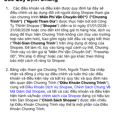
   Các điều khoản và điều kiện được quy định tại đây sẽ 
điều chỉnh và áp dụng đối với người dùng Shopee tham gia 
vào chương trình 
Miễn Phí Vận Chuyển 0Đ(*)  ("
Chương 
Trình
")  
(“
Người Tham Gia
”) được thực hiện bởi bởi Công 
Ty TNHH Shopee ("
Shopee
") diễn ra từ ngày 01/01/2026 - 
31/08/2026 hoặc cho đến khi tổng giá trị hàng hóa, dịch vụ 
dùng để thực hiện Chương Trình không còn (tùy vào trường 
hợp nào sớm hơn), bao gồm ngày bắt đầu và ngày kết thúc 
("
Thời Gian Chương Trình
") trên ứng dụng di động của 
Shopee. Để làm rõ, tùy vào từng ngữ cảnh cụ thể, Chương 
Trình này có tên gọi là “Miễn Phí Vận Chuyển 0đ”, “Freeship 
0Đ”, “Phí ship 0 đồng” hoặc các tên gọi khác theo thông 
báo một cách rõ ràng từ Shopee. 
Bằng việc tham gia Chương Trình, Người Tham Gia chấp 
nhận và đồng ý chịu sự điều chỉnh và tuân thủ các điều 
khoản và điều kiện này và bất kỳ quy tắc và quy định nào 
liên quan đến Chương Trình ("
Điều Khoản Chương Trình
"), 
cùng với 
Điều Khoản Dịch Vụ Shopee
, 
Chính Sách Chung Về 
Mã Giảm Giá Shopee
, và tất cả các điều khoản và điều kiện 
hiện hành và/hoặc 
chính sách của Shopee
 đang có hiệu lực 
trên Sàn Shopee ("
Chính Sách Shopee
") được dẫn chiếu 
tại Điều Khoản Chương Trình này thể là một phần của Điều 
Khoản Chương Trình.