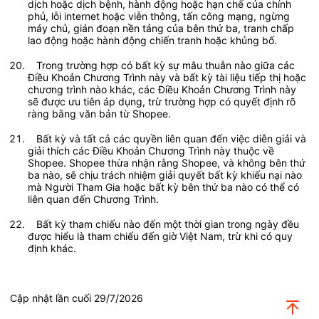
dịch hoặc dịch bệnh, hành động hoặc hạn chế của chính 
phủ, lỗi internet hoặc viễn thông, tấn công mạng, ngừng 
máy chủ, gián đoạn nền tảng của bên thứ ba, tranh chấp 
lao động hoặc hành động chiến tranh hoặc khủng bố.  
   Trong trường hợp có bất kỳ sự mâu thuẫn nào giữa các 
Điều Khoản Chương Trình này và bất kỳ tài liệu tiếp thị hoặc 
chương trình nào khác, các Điều Khoản Chương Trình này 
sẽ được ưu tiên áp dụng, trừ trường hợp có quyết định rõ 
ràng bằng văn bản từ Shopee. 
   Bất kỳ và tất cả các quyền liên quan đến việc diễn giải và 
giải thích các Điều Khoản Chương Trình này thuộc về 
Shopee. Shopee thừa nhận rằng Shopee, và không bên thứ 
ba nào, sẽ chịu trách nhiệm giải quyết bất kỳ khiếu nại nào 
mà Người Tham Gia hoặc bất kỳ bên thứ ba nào có thể có 
liên quan đến Chương Trình.	 
   Bất kỳ tham chiếu nào đến một thời gian trong ngày đều 
được hiểu là tham chiếu đến giờ Việt Nam, trừ khi có quy 
định khác.
Cập nhật lần cuối 29/7/2026