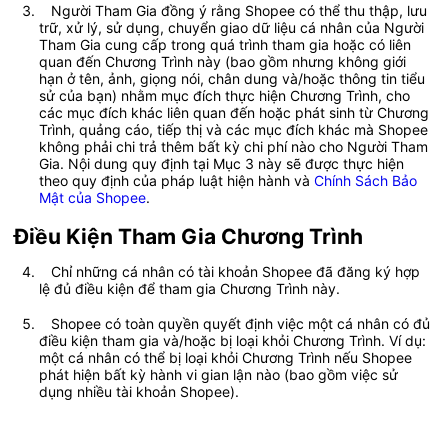
   Người Tham Gia đồng ý rằng Shopee có thể thu thập, lưu 
trữ, xử lý, sử dụng, chuyển giao dữ liệu cá nhân của Người 
Tham Gia cung cấp trong quá trình tham gia hoặc có liên 
quan đến Chương Trình này (bao gồm nhưng không giới 
hạn ở tên, ảnh, giọng nói, chân dung và/hoặc thông tin tiểu 
sử của bạn) nhằm mục đích thực hiện Chương Trình, cho 
các mục đích khác liên quan đến hoặc phát sinh từ Chương 
Trình, quảng cáo, tiếp thị và các mục đích khác mà Shopee 
không phải chi trả thêm bất kỳ chi phí nào cho Người Tham 
Gia. Nội dung quy định tại Mục 3 này sẽ được thực hiện 
theo quy định của pháp luật hiện hành và 
Chính Sách Bảo 
Mật của Shopee
.
Điều Kiện Tham Gia Chương Trình
   Chỉ những cá nhân có tài khoản Shopee đã đăng ký hợp 
lệ đủ điều kiện để tham gia Chương Trình này.	 
   Shopee có toàn quyền quyết định việc một cá nhân có đủ 
điều kiện tham gia và/hoặc bị loại khỏi Chương Trình. Ví dụ: 
một cá nhân có thể bị loại khỏi Chương Trình nếu Shopee 
phát hiện bất kỳ hành vi gian lận nào (bao gồm việc sử 
dụng nhiều tài khoản Shopee).