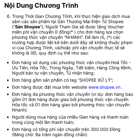
Nội Dung Chương Trình
Trong Thời Gian Chương Trình, khi thực hiện giao dịch mua 
sắm các sản phẩm tại Sàn Thương Mại Điện Tử Shopee 
(“
Sàn Shopee
”), Người Tham Gia sẽ được tặng Voucher 
miễn phí vận chuyển 0 đồng(* ) cho đơn hàng lựa chọn 
phương thức vận chuyển “NHANH”. Để làm rõ, (*) các 
trường hợp được liệt kê bên dưới đây sẽ không thuộc phạm 
vi của Chương Trình, và/hoặc phí vận chuyển thực tế sẽ 
không là 0Đ, quy định cụ thể như sau:
Đơn hàng sử dụng các phương thức vận chuyển:Hoả Tốc - 
Ưu Tiên, Hỏa Tốc, Trong Ngày, Tiết kiệm, Hàng Cồng Kềnh, 
Người bán tự vận chuyển, Tủ nhận hàng;
Đơn hàng gồm sản phẩm có tag “SHOPEE XỬ LÝ”;
Đơn hàng được đặt mua trên website 
www.shopee.vn
 .  
Đơn hàng đa phương thức vận chuyển (ví dụ: đơn hàng bao 
gồm 01 đơn hàng được giao bởi phương thức vận chuyển 
Hỏa tốc và 01 đơn hàng giao bởi phương thức vận chuyển 
Nhanh).
Người dùng mua hàng của nhiều Gian hàng và thanh toán 
trong cùng một lần thanh toán;
Đơn hàng có tổng phí vận chuyển trên 300.000 Đồng 
(Bằng chữ: Ba trăm ngàn đồng chẵn). 