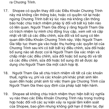
ra Chương Trình.	 
   Shopee có quyền thay đổi các Điều Khoản Chương Trình 
này mà không cần thông báo, hoặc có quyền rút lại hoặc 
ngừng Chương Trình bất kỳ lúc nào mà không cần thông 
báo hoặc chịu trách nhiệm pháp lý đối với bất kỳ bên nào 
có liên quan. Người Tham Gia đồng ý rằng Người Tham Gia 
có trách nhiệm tự mình chủ động truy cập, xem xét và cập 
nhật về tất cả các điều chỉnh, sửa đổi và bổ sung có liên 
quan đến Điều Khoản Chương Trình này. Việc Người Tham 
Gia tiếp tục tham gia vào hoặc thụ hưởng các quyền lợi của 
Chương Trình sau khi có bất bất kỳ điều chỉnh, sửa đổi hoặc 
bổ sung nào sẽ được coi là Người Tham Gia xác nhận và 
chấp nhận các điều chỉnh, sửa đổi hoặc bổ sung đó và tất 
cả các điều chỉnh, sửa đổi hoặc bổ sung đó sẽ được áp 
dụng cho Người Tham Gia một cách hợp lệ.	 
   Người Tham Gia sẽ chịu trách nhiệm về tất cả các khoản 
thuế, nghĩa vụ, phí và các khoản phí khác phát sinh liên 
quan đến hoặc phát sinh từ việc tham gia Chương Trình của 
Người Tham Gia theo quy định của pháp luật hiện hành. 	 
   Shopee sẽ không chịu trách nhiệm thực hiện bất kỳ nghĩa 
vụ nào theo các Điều Khoản Chương Trình này trong trường 
hợp hoặc đối với các sự kiện xảy ra ngoài tầm kiểm soát 
của Shopee, bao gồm nhưng không giới hạn ở thiên tai, đại 