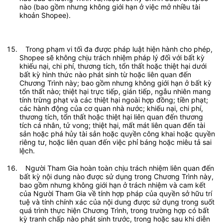
nào (bao gồm nhưng không giới hạn ở việc mở nhiều tài 
khoản Shopee).
   Trong phạm vi tối đa được pháp luật hiện hành cho phép, 
Shopee sẽ không chịu trách nhiệm pháp lý đối với bất kỳ 
khiếu nại, chi phí, thương tích, tổn thất hoặc thiệt hại dưới 
bất kỳ hình thức nào phát sinh từ hoặc liên quan đến 
Chương Trình này; bao gồm nhưng không giới hạn ở bất kỳ 
tổn thất nào; thiệt hại trực tiếp, gián tiếp, ngẫu nhiên mang 
tính trừng phạt và các thiệt hại ngoài hợp đồng; tiền phạt; 
các hành động của cơ quan nhà nước; khiếu nại, chi phí, 
thương tích, tổn thất hoặc thiệt hại liên quan đến thương 
tích cá nhân, tử vong; thiệt hại, mất mát liên quan đến tài 
sản hoặc phá hủy tài sản hoặc quyền công khai hoặc quyền 
riêng tư, hoặc liên quan đến việc phỉ báng hoặc miêu tả sai 
lệch.	
   Người Tham Gia hoàn toàn chịu trách nhiệm liên quan đến 
bất kỳ nội dung nào được sử dụng trong Chương Trình này, 
bao gồm nhưng không giới hạn ở trách nhiệm và cam kết 
của Người Tham Gia về tính hợp pháp của quyền sở hữu trí 
tuệ và tính chính xác của nội dung được sử dụng trong suốt 
quá trình thực hiện Chương Trình, trong trường hợp có bất 
kỳ tranh chấp nào phát sinh trước, trong hoặc sau khi diễn 