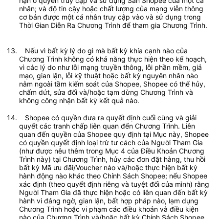
hạn ở quyền truy cập và sử dụng Sàn Shopee của một cá 
nhân; và độ tin cậy hoặc chất lượng của mạng viễn thông 
cơ bản được một cá nhân truy cập vào và sử dụng trong 
Thời Gian Diễn Ra Chương Trình để tham gia Chương Trình.	
   Nếu vì bất kỳ lý do gì mà bất kỳ khía cạnh nào của 
Chương Trình không có khả năng thực hiện theo kế hoạch, 
vì các lý do như lỗi mạng truyền thông, lỗi phần mềm, giả 
mạo, gian lận, lỗi kỹ thuật hoặc bất kỳ nguyên nhân nào 
nằm ngoài tầm kiểm soát của Shopee, Shopee có thể hủy, 
chấm dứt, sửa đổi và/hoặc tạm dừng Chương Trình và 
không công nhận bất kỳ kết quả nào.
   Shopee có quyền đưa ra quyết định cuối cùng và giải 
quyết các tranh chấp liên quan đến Chương Trình. Liên 
quan đến quyền của Shopee quy định tại Mục này, Shopee 
có quyền quyết định loại trừ tư cách của Người Tham Gia 
(như được nêu thêm trong Mục 4 của Điều Khoản Chương 
Trình này) tại Chương Trình, hủy các đơn đặt hàng, thu hồi 
bất kỳ Mã ưu đãi/Voucher nào và/hoặc thực hiện bất kỳ 
hành động nào khác theo Chính Sách Shopee; nếu Shopee 
xác định (theo quyết định riêng và tuyệt đối của mình) rằng 
Người Tham Gia đã thực hiện hoặc có liên quan đến bất kỳ 
hành vi đáng ngờ, gian lận, bất hợp pháp nào, lạm dụng 
Chương Trình hoặc vi phạm các điều khoản và điều kiện 
nào của Chương Trình và/hoặc bất kỳ Chính Sách Shopee 