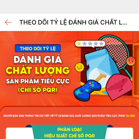
THEO DÕI TỶ LỆ ĐÁNH GIÁ CHẤT LƯỢNG SẢN PHẨM TIÊU CỰC (CHỈ SỐ PQR)