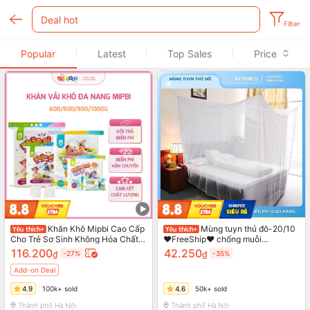
Filter
Popular
Latest
Top Sales
Price
Khăn Khô Mipbi Cao Cấp
Mùng tuyn thủ đô-20/10
Cho Trẻ Sơ Sinh Không Hóa Chất
❤️FreeShip❤️ chống muỗi
Khăn Lau Đa Năng Dùng Thay
(1m2,1m6,1m8)| Hàng không cửa
116.200
42.250
₫
-27%
₫
-35%
Khăn Ướt
(Bảo hành 1 đổi 1 trong 7 ngày)
Add-on Deal
4.9
100k+ sold
4.6
50k+ sold
Thành phố Hà Nội
Thành phố Hà Nội