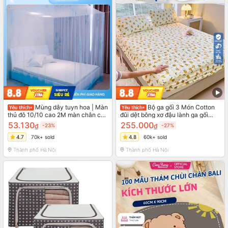
Mùng dây tuyn hoa | Màn
Bộ ga gối 3 Món Cotton
thủ đô 10/10 cao 2M màn chân cao
đũi dệt bông xơ đậu lành ga gối
không cửa(size1m2-1m6-1m8-
trần bông đũi cotton, kèm 2 vỏ gối
53.130
255.000
₫
-23%
₫
-27%
2mx2m2)Bảo hành 1 đổi 1 trong 7
ngày
4.7
70k+ sold
4.8
60k+ sold
Thành phố Hà Nội
Thành phố Hà Nội