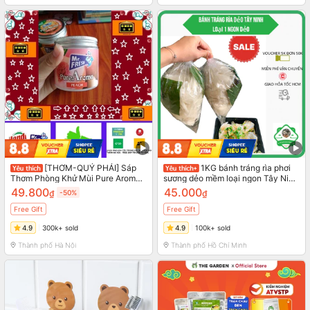
[THƠM-QUÝ PHÁI] Sáp
1KG bánh tráng rìa phơi
Thơm Phòng Khử Mùi Pure Aroma
sương dẻo mềm loại ngon Tây Ninh
230g
SHIP HỎA TỐC đồ ăn vặt KO KÈM
49.800
45.000
₫
-50%
₫
MUỐI
Free Gift
Free Gift
4.9
300k+ sold
4.9
100k+ sold
Thành phố Hà Nội
Thành phố Hồ Chí Minh