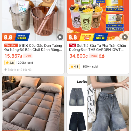
❌1K❌ Cốc Gấu Dán Tường
Set Trà Sữa Tự Pha Trân Châu
Đa Năng Để Bàn Chải Đánh Răng
Đường Đen THE GARDEN IGWT
Có Tặng Kèm Miếng Dán Có Lỗ
Nguyên Liệu Làm Trà Sữa
15.867
34.800
₫
-21%
₫
-23%
Thoát Nước Tiện Lợi 88183
Chocolate, Matcha, 10 vị 6-8 Ly
4.8
200k+ sold
4.8
300k+ sold
Thành phố Hà Nội