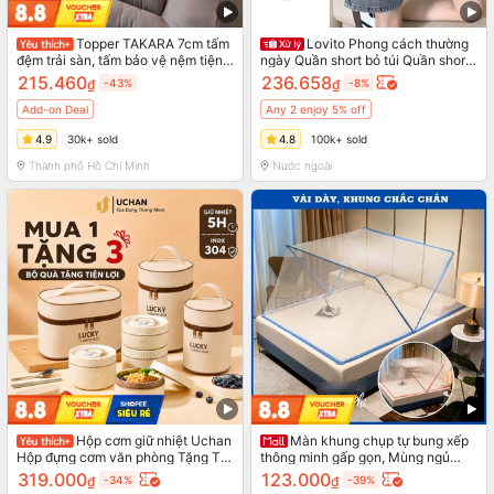
Topper TAKARA 7cm tấm
Lovito Phong cách thường
đệm trải sàn, tấm bảo vệ nệm tiện
ngày Quần short bỏ túi Quần short
nghi cao cấp không lo bị xẹp, đệm
Denim xuân hè dành cho nữ
215.460
236.658
₫
-43%
₫
-8%
văn phòng giường tầng ktx
LNA19020 (Nhiều màu)
Add-on Deal
Any 2 enjoy 5% off
4.9
30k+ sold
4.8
100k+ sold
Thành phố Hồ Chí Minh
Nước ngoài
Hộp cơm giữ nhiệt Uchan
Màn khung chụp tự bung xếp
Hộp đựng cơm văn phòng Tặng Túi,
thông minh gấp gọn, Mùng ngủ
Cà mên giữ nhiệt dùng được trong
chống muỗi tự bung người lớn
319.000
123.000
₫
-34%
₫
-39%
lò vi sóng SP02