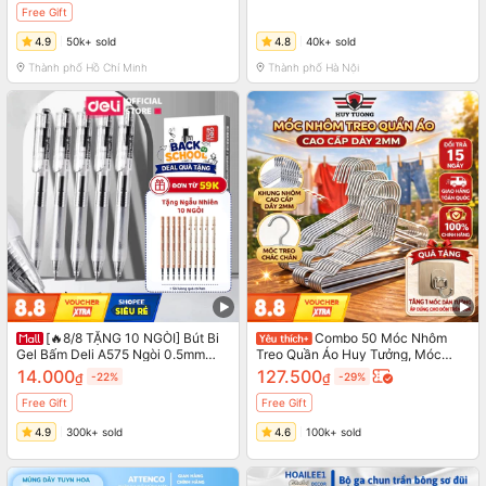
Free Gift
4.9
50k+ sold
4.8
40k+ sold
Thành phố Hồ Chí Minh
Thành phố Hà Nội
[🔥8/8 TẶNG 10 NGÒI] Bút Bi
Combo 50 Móc Nhôm
Gel Bấm Deli A575 Ngòi 0.5mm
Treo Quần Áo Huy Tưởng, Móc
Mực Xanh Đen Đỏ Viết Trơn Mực
Phơi Đồ, Móc Quần Áo Người Lớn
14.000
127.500
₫
-22%
₫
-29%
Ra Đều Cho Học Sinh Văn Phòng
Và Em Bé
Free Gift
Free Gift
4.9
300k+ sold
4.6
100k+ sold